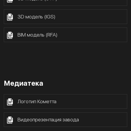
3D модель (IGS)
BIM модель (RFA)
Медиатека
Логотип Кометта
Видеопрезентация завода