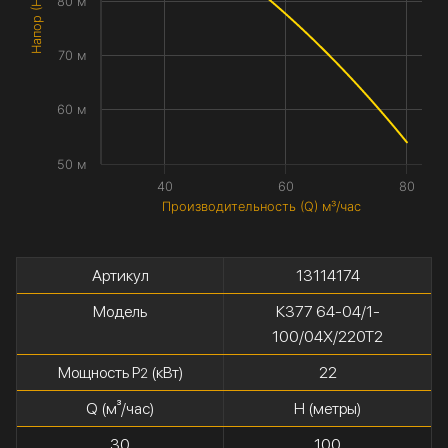
Напор (H) метры
80 м
70 м
60 м
50 м
40
60
80
Производительность (Q) м³/час
Артикул
13114174
Модель
К377 64-04/1-
100/04Х/220Т2
Мощность P
(кВт)
22
2
Q (м³/час)
H (метры)
30
100