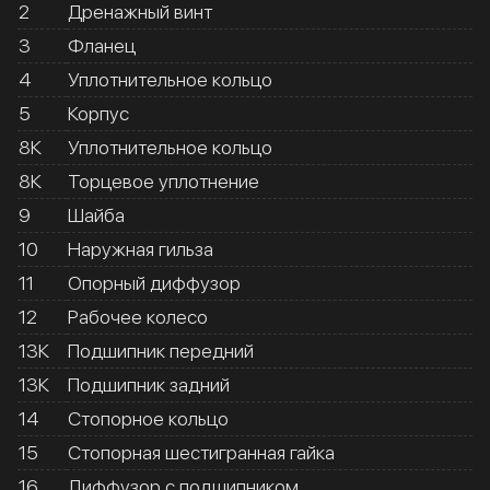
2
Дренажный винт
3
Фланец
4
Уплотнительное кольцо
5
Корпус
8К
Уплотнительное кольцо
8К
Торцевое уплотнение
9
Шайба
10
Наружная гильза
11
Опорный диффузор
12
Рабочее колесо
13К
Подшипник передний
13К
Подшипник задний
14
Стопорное кольцо
15
Стопорная шестигранная гайка
16
Диффузор с подшипником