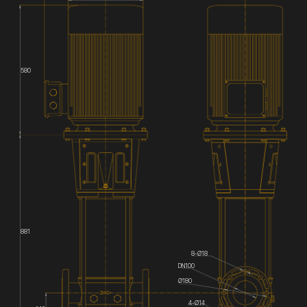
580
881
8-Ø18
DN100
Ø180
4-Ø14