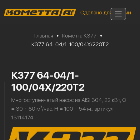
Сделано для России
Главная
•
Кометта К377
•
К377 64-04/1-100/04Х/220Т2
К377 64-04/1-
100/04Х/220Т2
Многоступенчатый насос из AISI 304, 22 кВт, Q
= 30 ÷ 80 м³/час, H = 100 ÷ 54 м., артикул
13114174