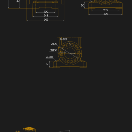
140
50
266
190
330
248
365
8-Ø22
Ø190
DN100
4-Ø14
50