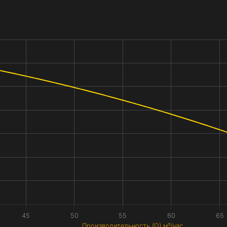
45
50
55
60
65
Производительность (Q) м³/час