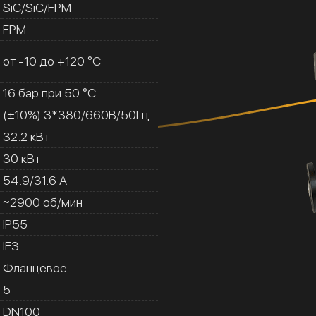
SiC/SiC/FPM
FPM
от -10 до +120 °C
16 бар при 50 °C
(±10%) 3*380/660В/50Гц
32.2 кВт
30 кВт
54.9/31.6 A
~2900 об/мин
IP55
IE3
Фланцевое
5
DN100