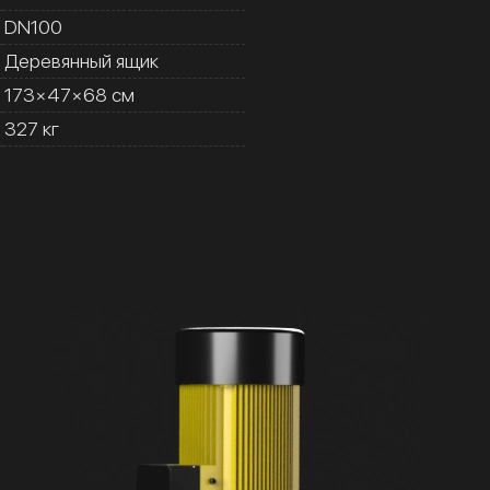
DN100
Деревянный ящик
173×47×68 см
327 кг