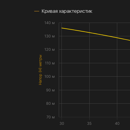
Кривая характеристик
140 м
130 м
120 м
Напор (H) метры
110 м
100 м
90 м
80 м
70 м
30
35
40