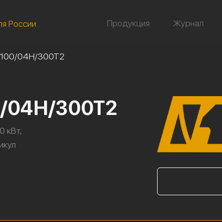
Продукция
Журнал
ля России
-100/04Н/300Т2
0/04Н/300Т2
0 кВт,
тикул