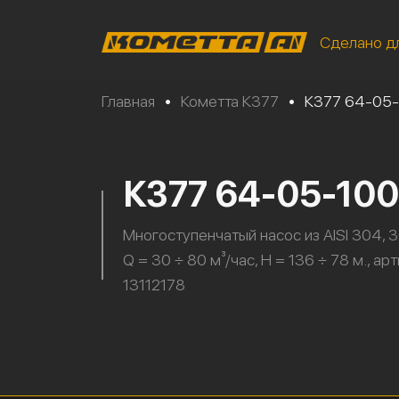
Сделано д
Главная
•
Кометта К377
•
К377 64-05
К377 64-05-10
Многоступенчатый насос из AISI 304, 3
Q = 30 ÷ 80 м³/час, H = 136 ÷ 78 м., ар
13112178