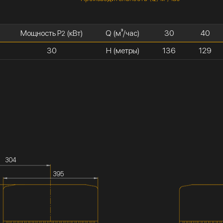
Мощность P
(кВт)
Q (м³/час)
30
40
2
30
H (метры)
136
129
304
395