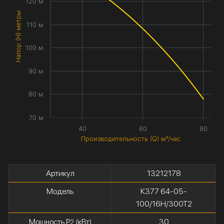
120 м
Напор (H) метры
110 м
100 м
90 м
80 м
70 м
40
60
80
Производительность (Q) м³/час
Артикул
13212178
Модель
К377 64-05-
100/16Н/300Т2
Мощность P
(кВт)
30
2