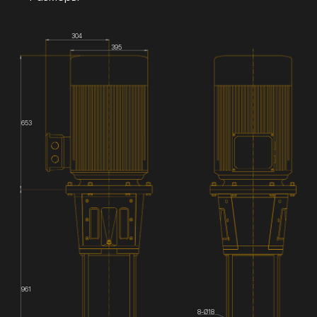
304
395
653
961
8-Ø18