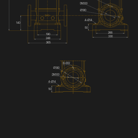
DN100
Ø180
4-Ø14
140
50
266
190
330
248
365
8-Ø22
Ø190
DN100
4-Ø14
50