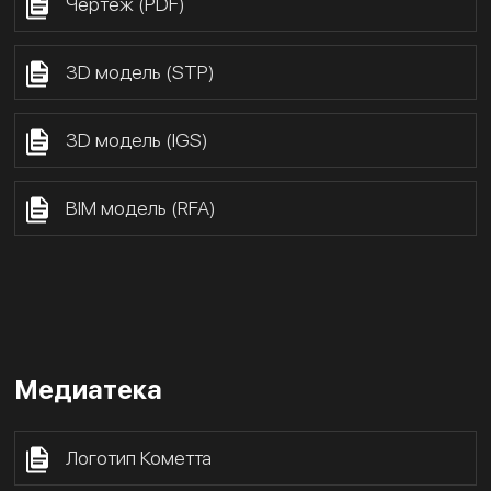
Чертёж (PDF)
3D модель (STP)
3D модель (IGS)
BIM модель (RFA)
Медиатека
Логотип Кометта