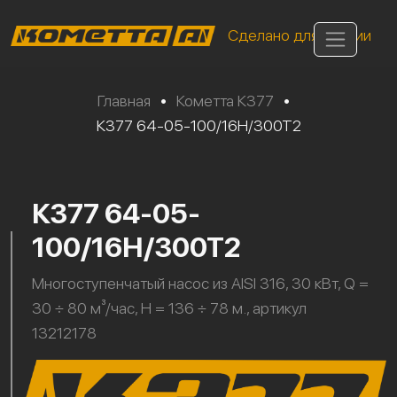
Сделано для России
Главная
•
Кометта К377
•
К377 64-05-100/16Н/300Т2
К377 64-05-
100/16Н/300Т2
Многоступенчатый насос из AISI 316, 30 кВт, Q =
30 ÷ 80 м³/час, H = 136 ÷ 78 м., артикул
13212178