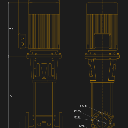
653
1041
8-Ø18
DN100
Ø180
4-Ø14