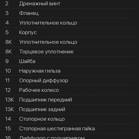
2
Дренажный винт
3
Фланец
4
Уплотнительное кольцо
5
Корпус
8К
Уплотнительное кольцо
8К
Торцевое уплотнение
9
Шайба
10
Наружная гильза
11
Опорный диффузор
12
Рабочее колесо
13К
Подшипник передний
13К
Подшипник задний
14
Стопорное кольцо
15
Стопорная шестигранная гайка
16
Диффузор с подшипником