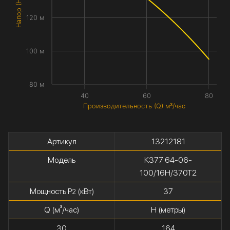
Напор (H) метры
120 м
100 м
80 м
40
60
80
Производительность (Q) м³/час
Артикул
13212181
Модель
К377 64-06-
100/16Н/370Т2
Мощность P
(кВт)
37
2
Q (м³/час)
H (метры)
30
164