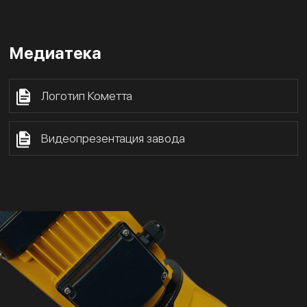
Медиатека
Логотип Кометта
Видеопрезентация завода