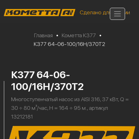
Сделано для России
Главная
•
Кометта К377
•
К377 64-06-100/16Н/370Т2
К377 64-06-
100/16Н/370Т2
Многоступенчатый насос из AISI 316, 37 кВт, Q =
30 ÷ 80 м³/час, H = 164 ÷ 95 м., артикул
13212181