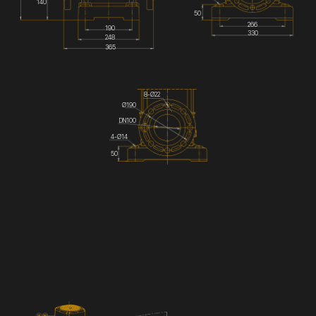
140
50
266
190
330
248
365
8-Ø22
Ø190
DN100
4-Ø14
50