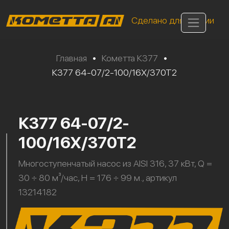
Сделано для России
Главная
•
Кометта К377
•
К377 64-07/2-100/16Х/370Т2
К377 64-07/2-
100/16Х/370Т2
Многоступенчатый насос из AISI 316, 37 кВт, Q =
30 ÷ 80 м³/час, H = 176 ÷ 99 м., артикул
13214182