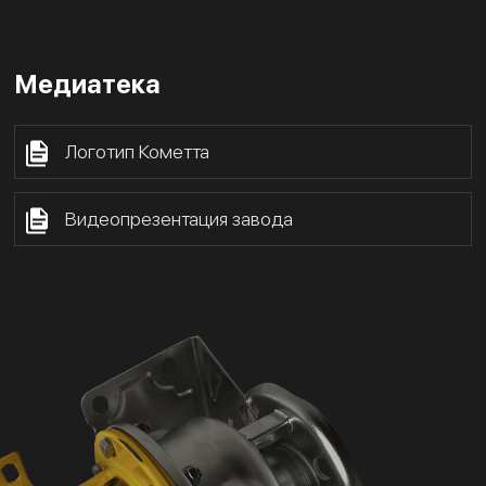
Медиатека
Логотип Кометта
Видеопрезентация завода