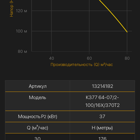
Напор (H) метры
120 м
100 м
80 м
40
60
80
Производительность (Q) м³/час
Артикул
13214182
Модель
К377 64-07/2-
100/16Х/370Т2
Мощность P
(кВт)
37
2
Q (м³/час)
H (метры)
30
176