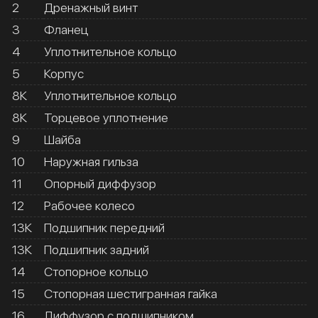
2
Дренажный винт
3
Фланец
4
Уплотнительное кольцо
5
Корпус
8К
Уплотнительное кольцо
8К
Торцевое уплотнение
9
Шайба
10
Наружная гильза
11
Опорный диффузор
12
Рабочее колесо
13К
Подшипник передний
13К
Подшипник задний
14
Стопорное кольцо
15
Стопорная шестигранная гайка
16
Диффузор с подшипником