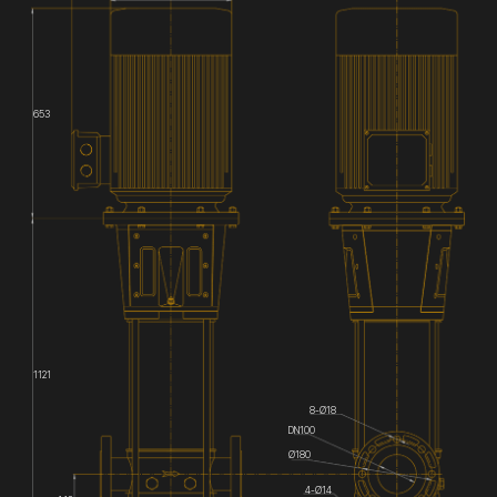
653
1121
8-Ø18
DN100
Ø180
4-Ø14