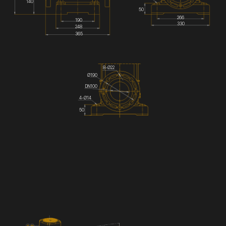
140
50
266
190
330
248
365
8-Ø22
Ø190
DN100
4-Ø14
50