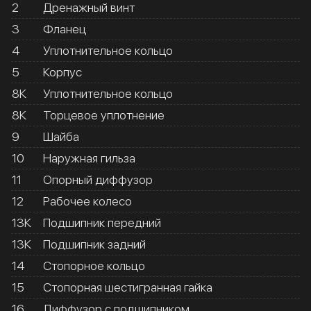
2
Дренажный винт
3
Фланец
4
Уплотнительное кольцо
5
Корпус
8К
Уплотнительное кольцо
8К
Торцевое уплотнение
9
Шайба
10
Наружная гильза
11
Опорный диффузор
12
Рабочее колесо
13К
Подшипник передний
13К
Подшипник задний
14
Стопорное кольцо
15
Стопорная шестигранная гайка
16
Диффузор с подшипником