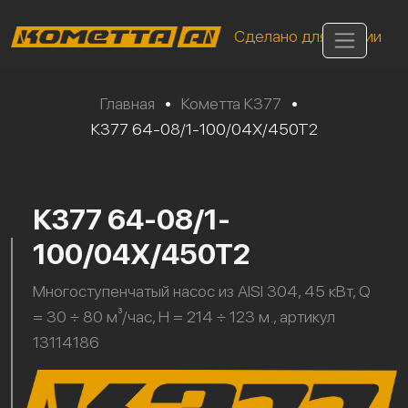
Сделано для России
Главная
•
Кометта К377
•
К377 64-08/1-100/04Х/450Т2
К377 64-08/1-
100/04Х/450Т2
Многоступенчатый насос из AISI 304, 45 кВт, Q
= 30 ÷ 80 м³/час, H = 214 ÷ 123 м., артикул
13114186