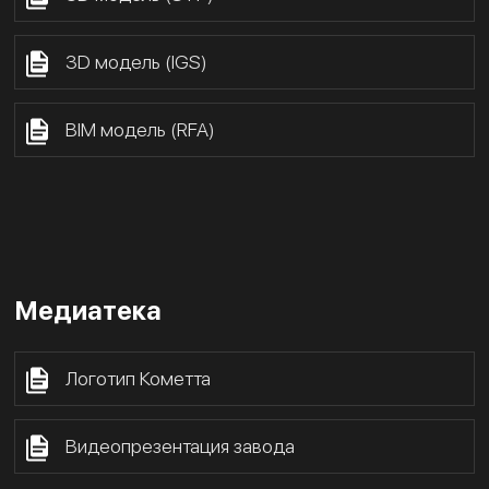
3D модель (IGS)
BIM модель (RFA)
Медиатека
Логотип Кометта
Видеопрезентация завода