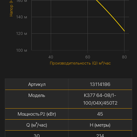
Напор (H) метры
160 м
140 м
120 м
100 м
40
60
80
Производительность (Q) м³/час
Артикул
13114186
Модель
К377 64-08/1-
100/04Х/450Т2
Мощность P
(кВт)
45
2
Q (м³/час)
H (метры)
30
214