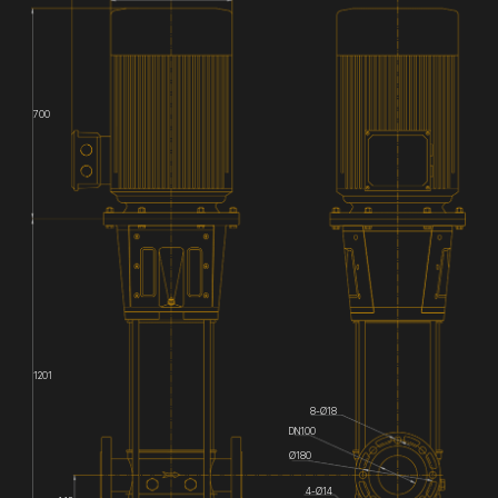
700
1201
8-Ø18
DN100
Ø180
4-Ø14