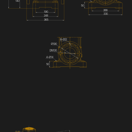
140
50
266
190
330
248
365
8-Ø22
Ø190
DN100
4-Ø14
50