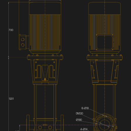
700
1201
8-Ø18
DN100
Ø180
4-Ø14