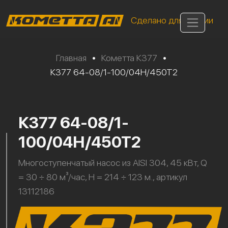
Сделано для России
Главная
•
Кометта К377
•
К377 64-08/1-100/04Н/450Т2
К377 64-08/1-
100/04Н/450Т2
Многоступенчатый насос из AISI 304, 45 кВт, Q
= 30 ÷ 80 м³/час, H = 214 ÷ 123 м., артикул
13112186