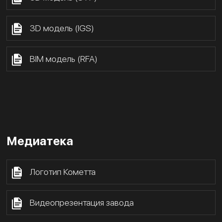
3D модель (IGS)
BIM модель (RFA)
Медиатека
Логотип Кометта
Видеопрезентация завода