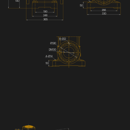
140
50
266
190
330
248
365
8-Ø22
Ø190
DN100
4-Ø14
50