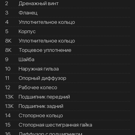
2
Дренажный винт
3
Фланец
4
Уплотнительное кольцо
5
Корпус
8К
Уплотнительное кольцо
8К
Торцевое уплотнение
9
Шайба
10
Наружная гильза
11
Опорный диффузор
12
Рабочее колесо
13К
Подшипник передний
13К
Подшипник задний
14
Стопорное кольцо
15
Стопорная шестигранная гайка
16
Диффузор с подшипником