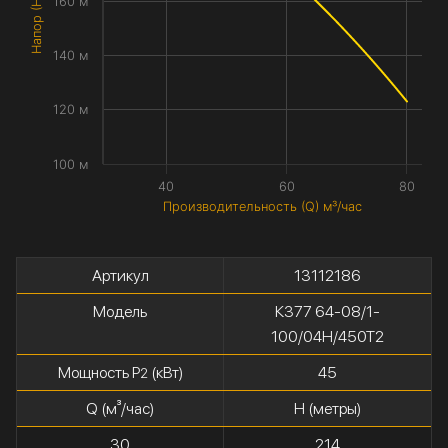
Напор (H) метры
160 м
140 м
120 м
100 м
40
60
80
Производительность (Q) м³/час
Артикул
13112186
Модель
К377 64-08/1-
100/04Н/450Т2
Мощность P
(кВт)
45
2
Q (м³/час)
H (метры)
30
214