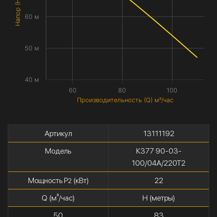
Напор (H) метры
60 м
50 м
40 м
60
80
100
Производительность (Q) м³/час
Артикул
13111192
Модель
К377 90-03-
100/04А/220Т2
Мощность P
(кВт)
22
2
Q (м³/час)
H (метры)
50
83