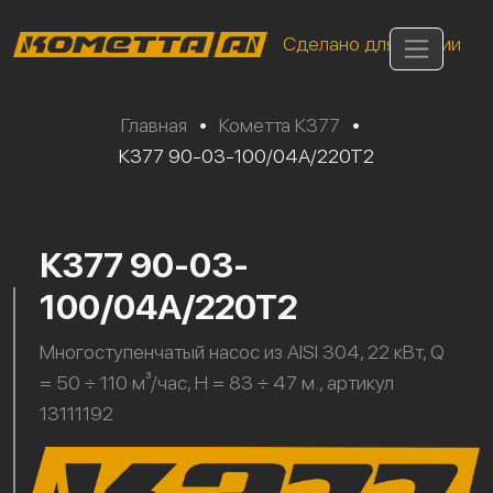
Сделано для России
Главная
•
Кометта К377
•
К377 90-03-100/04А/220Т2
К377 90-03-
100/04А/220Т2
Многоступенчатый насос из AISI 304, 22 кВт, Q
= 50 ÷ 110 м³/час, H = 83 ÷ 47 м., артикул
13111192