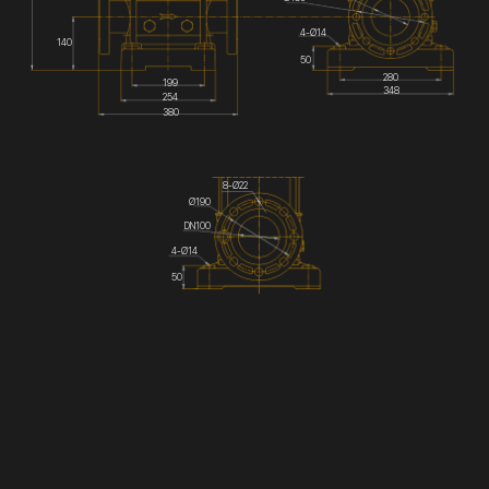
4-Ø14
140
50
280
199
348
254
380
8-Ø22
Ø190
DN100
4-Ø14
50