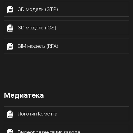
3D модель (STP)
3D модель (IGS)
BIM модель (RFA)
Медиатека
Логотип Кометта
Видеопрезентация завода