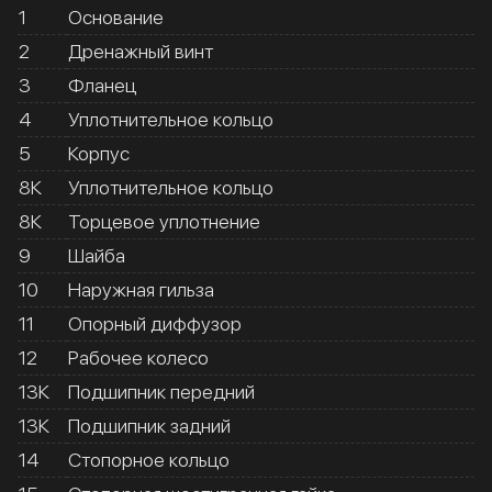
1
Основание
2
Дренажный винт
3
Фланец
4
Уплотнительное кольцо
5
Корпус
8К
Уплотнительное кольцо
8К
Торцевое уплотнение
9
Шайба
10
Наружная гильза
11
Опорный диффузор
12
Рабочее колесо
13К
Подшипник передний
13К
Подшипник задний
14
Стопорное кольцо