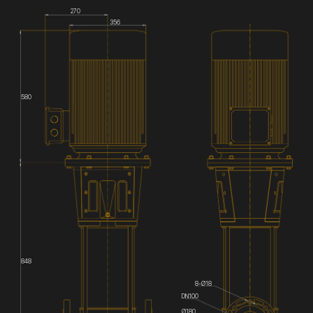
270
356
580
848
8-Ø18
DN100
Ø180