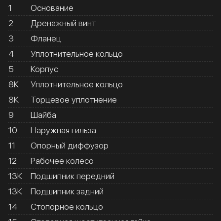
1
Основание
2
Дренажный винт
3
Фланец
4
Уплотнительное кольцо
5
Корпус
8К
Уплотнительное кольцо
8К
Торцевое уплотнение
9
Шайба
10
Наружная гильза
11
Опорный диффузор
12
Рабочее колесо
13К
Подшипник передний
13К
Подшипник задний
14
Стопорное кольцо