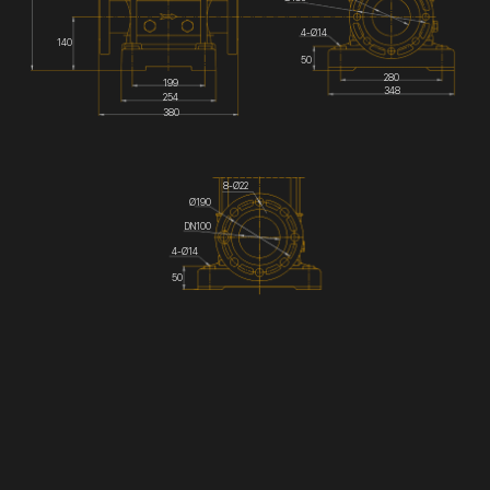
4-Ø14
140
50
280
199
348
254
380
8-Ø22
Ø190
DN100
4-Ø14
50