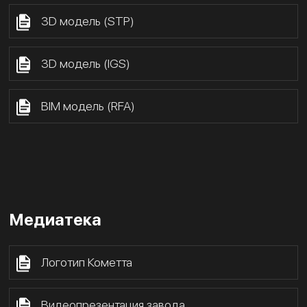
3D модель (STP)
3D модель (IGS)
BIM модель (RFA)
Медиатека
Логотип Кометта
Видеопрезентация завода