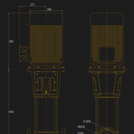
270
356
580
848
8-Ø18
DN100
Ø180