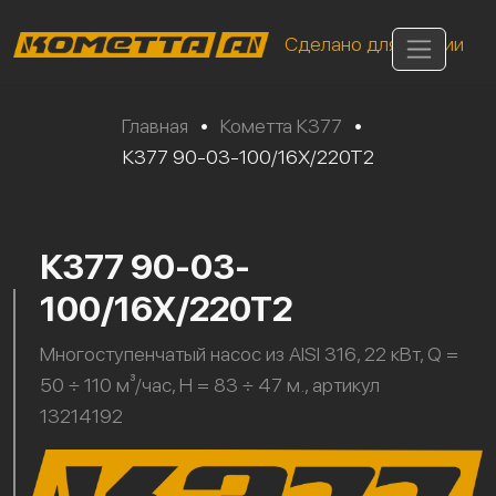
Сделано для России
Главная
•
Кометта К377
•
К377 90-03-100/16Х/220Т2
К377 90-03-
100/16Х/220Т2
Многоступенчатый насос из AISI 316, 22 кВт, Q =
50 ÷ 110 м³/час, H = 83 ÷ 47 м., артикул
13214192