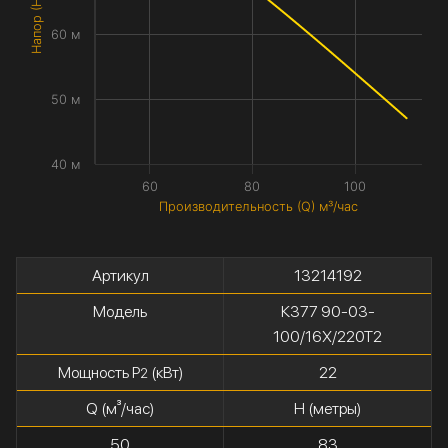
Напор (H) метры
60 м
50 м
40 м
60
80
100
Производительность (Q) м³/час
Артикул
13214192
Модель
К377 90-03-
100/16Х/220Т2
Мощность P
(кВт)
22
2
Q (м³/час)
H (метры)
50
83