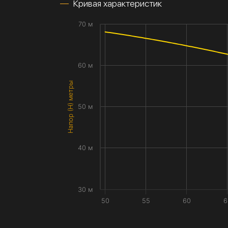
Кривая характеристик
70 м
60 м
Напор (H) метры
50 м
40 м
30 м
50
55
60
6