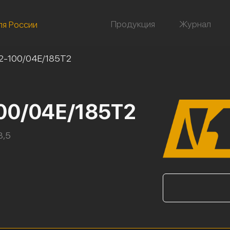
Продукция
Журнал
ля России
2-100/04Е/185Т2
00/04Е/185Т2
8,5