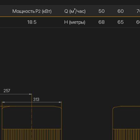
Мощность P
(кВт)
Q (м³/час)
50
60
7
2
18.5
H (метры)
68
65
6
257
313