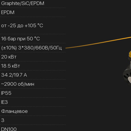
Graphite/SiC/EPDM
EPDM
от -25 до +105 °C
16 бар при 50 °C
(±10%) 3*380/660В/50Гц
20 кВт
18.5 кВт
34.2/19.7 A
~2900 об/мин
IP55
IE3
Фланцевое
3
DN100