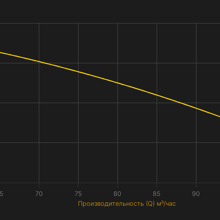
5
70
75
80
85
90
Производительность (Q) м³/час