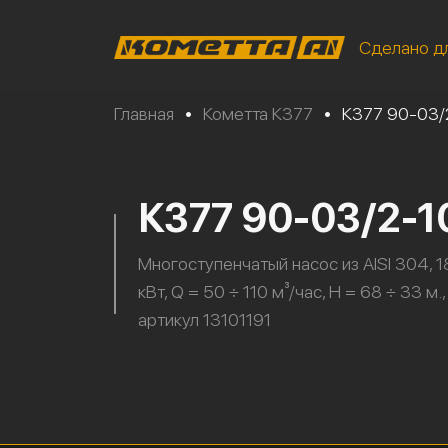
Сделано д
Главная
•
Кометта К377
•
К377 90-03/
К377 90-03/2-1
Многоступенчатый насос из AISI 304, 1
кВт, Q = 50 ÷ 110 м³/час, H = 68 ÷ 33 м.,
артикул 13101191