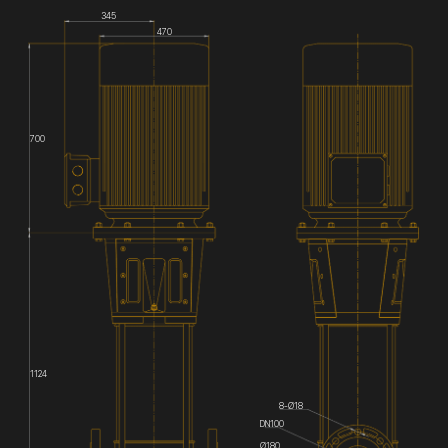
345
470
700
1124
8-Ø18
DN100
Ø180