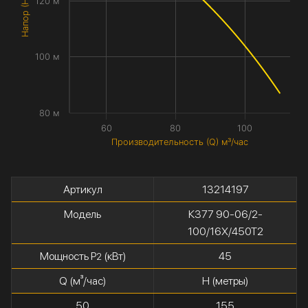
Напор (H) метры
120 м
100 м
80 м
60
80
100
Производительность (Q) м³/час
Артикул
13214197
Модель
К377 90-06/2-
100/16Х/450Т2
Мощность P
(кВт)
45
2
Q (м³/час)
H (метры)
50
155