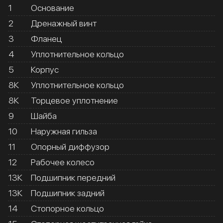
1
Основание
2
Дренажный винт
3
Фланец
4
Уплотнительное кольцо
5
Корпус
8К
Уплотнительное кольцо
8К
Торцевое уплотнение
9
Шайба
10
Наружная гильза
11
Опорный диффузор
12
Рабочее колесо
13К
Подшипник передний
13К
Подшипник задний
14
Стопорное кольцо