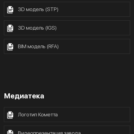
3D модель (STP)
3D модель (IGS)
BIM модель (RFA)
Медиатека
Логотип Кометта
Видеопрезентация завода