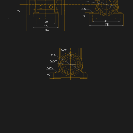
4-Ø14
140
50
280
199
348
254
380
8-Ø22
Ø190
DN100
4-Ø14
50