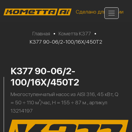
Сделано для России
Главная
•
Кометта К377
•
К377 90-06/2-100/16Х/450Т2
К377 90-06/2-
100/16Х/450Т2
Многоступенчатый насос из AISI 316, 45 кВт, Q
= 50 ÷ 110 м³/час, H = 155 ÷ 87 м., артикул
13214197