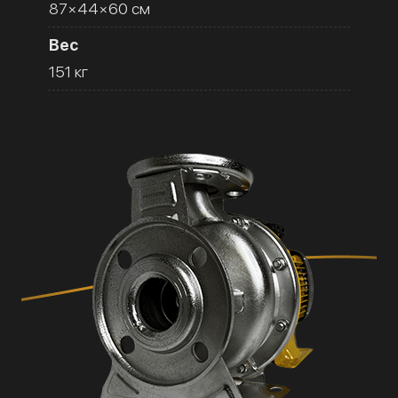
87×44×60 см
Вес
151 кг