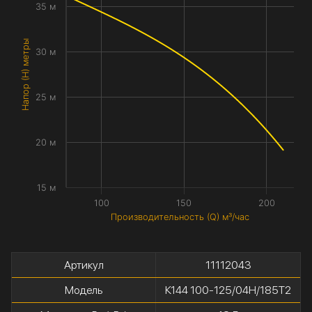
35 м
Напор (H) метры
30 м
25 м
20 м
15 м
100
150
200
Производительность (Q) м³/час
Артикул
11112043
Модель
К144 100-125/04Н/185Т2