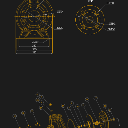
НФ
8-Ø18
Ø210
Ø180
DN125
DN100
4-Ø15
280
330
315