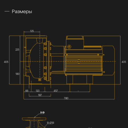
Размеры
125
225
405
405
180
66
120
457
-
187
780
НФ
8-Ø18