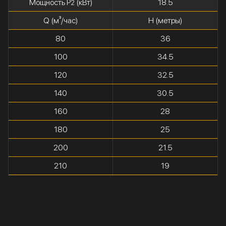
Мощность P
(кВт)
18.5
2
Q (м³/час)
H (метры)
80
36
100
34.5
120
32.5
140
30.5
160
28
180
25
200
21.5
210
19