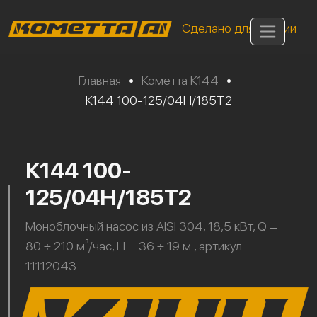
Сделано для России
Главная
•
Кометта К144
•
К144 100-125/04Н/185Т2
К144 100-
125/04Н/185Т2
Моноблочный насос из AISI 304, 18,5 кВт, Q =
80 ÷ 210 м³/час, H = 36 ÷ 19 м., артикул
11112043