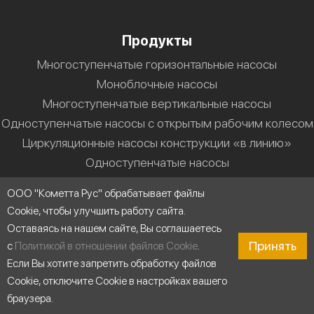
Продукты
Многоступенчатые горизонтальные насосы
Моноблочные насосы
Многоступенчатые вертикальные насосы
Одноступенчатые насосы с открытым рабочим колесом
Циркуляционные насосы конструкции «в линию»
Одноступенчатые насосы
Кометта К233
ООО "Кометта Рус" обрабатывает файлы
Кометта К144
Cookie, чтобы улучшить работу сайта.
Кометта К377
Оставаясь на нашем сайте, Вы соглашаетесь
Кометта К610
Принять
с
Политикой в отношении файлов Cookie
.
Кометта К987
Если Вы хотите запретить обработку файлов
Кометта К55М
Cookie, отключите Cookie в настройках вашего
браузера.
Решения