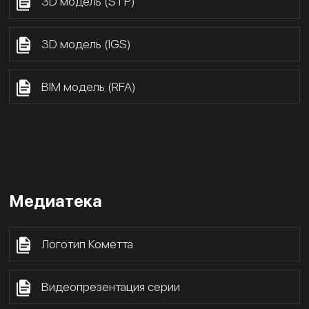
3D модель (STP)
3D модель (IGS)
BIM модель (RFA)
Медиатека
Логотип Кометта
Видеопрезентация серии