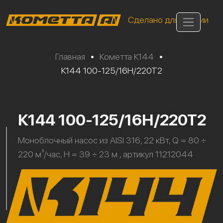
Сделано для России
Главная
•
Кометта К144
•
К144 100-125/16Н/220Т2
К144 100-125/16Н/220Т2
Моноблочный насос из AISI 316, 22 кВт, Q = 80 ÷
220 м³/час, H = 39 ÷ 23 м., артикул 11212044