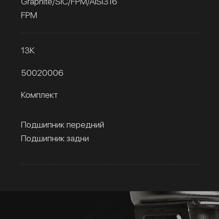
Graphite/SiC/FPM/AISI316
FPM
13К
50020006
Комплект
Подшипник передний
Подшипник задни