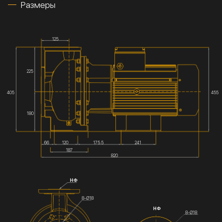
Размеры
125
225
405
455
180
66
120
175.5
241
187
820
НФ
8-Ø18
НФ
8-Ø18