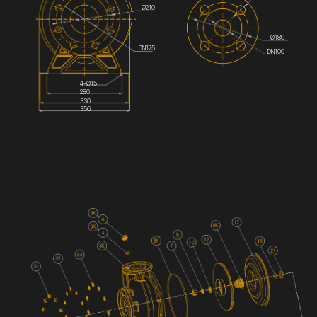
Ø210
Ø180
DN125
DN100
4-Ø15
280
330
356