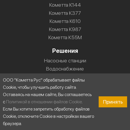
Кометта К144
Кометта К377
Кометта К610
Кометта К987
Кометта К55М
Решения
Насосные станции
Водоснабжение
Холодильные установки
ООО "Кометта Рус" обрабатывает файлы
Промышленные системы мойки
Cookie, чтобы улучшить работу сайта.
Строительство
Оставаясь на нашем сайте, Вы соглашаетесь
Циркуляция воды
Принять
с
Политикой в отношении файлов Cookie
.
Пищевая промышленность
Если Вы хотите запретить обработку файлов
Cookie, отключите Cookie в настройках вашего
Промышленность
браузера.