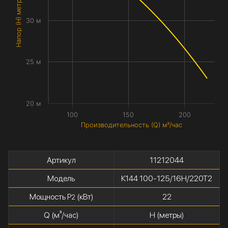
Напор (H) метры
30 м
25 м
20 м
100
150
200
Производительность (Q) м³/час
Артикул
11212044
Модель
К144 100-125/16Н/220Т2
Мощность P
(кВт)
22
2
Q (м³/час)
H (метры)