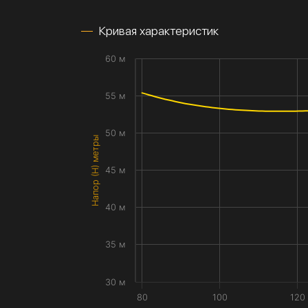
Кривая характеристик
60 м
55 м
50 м
Напор (H) метры
45 м
40 м
35 м
30 м
80
100
120