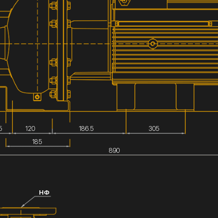
5
120
186.5
305
185
890
НФ