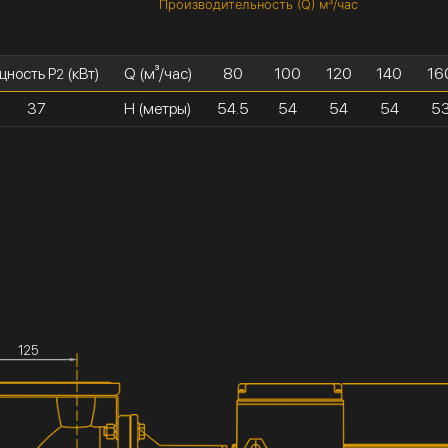
Производительность (Q) м³/час
ность P
(кВт)
Q (м³/час)
80
100
120
140
16
2
37
H (метры)
54.5
54
54
54
5
125