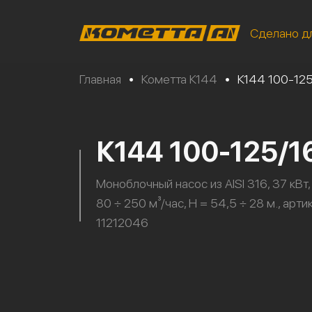
Сделано д
Главная
•
Кометта К144
•
К144 100-12
К144 100-125/1
Моноблочный насос из AISI 316, 37 кВт,
80 ÷ 250 м³/час, H = 54,5 ÷ 28 м., арти
11212046