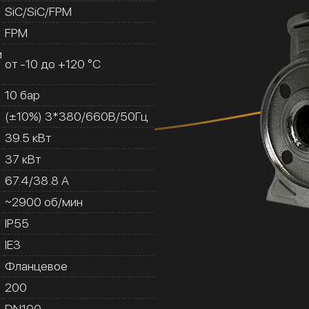
SiC/SiC/FPM
FPM
и
от -10 до +120 °C
10 бар
(±10%) 3*380/660В/50Гц
39.5 кВт
37 кВт
67.4/38.8 A
~2900 об/мин
IP55
IE3
Фланцевое
200
DN100