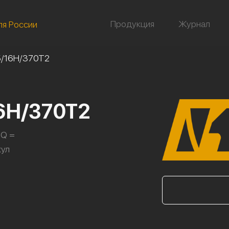
Продукция
Журнал
ля России
5/16Н/370Т2
6Н/370Т2
 Q =
кул