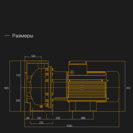
Размеры
140
315
565
612
250
80
120
235
368
212
1040