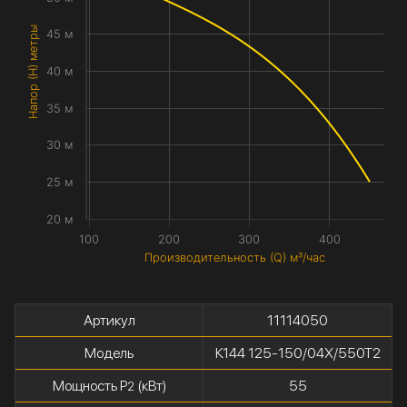
Напор (H) метры
45 м
40 м
35 м
30 м
25 м
20 м
100
200
300
400
Производительность (Q) м³/час
Артикул
11114050
Модель
К144 125-150/04Х/550Т2
Мощность P
(кВт)
55
2