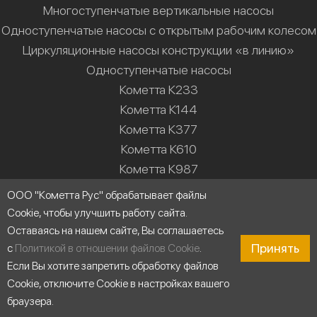
Многоступенчатые вертикальные насосы
Одноступенчатые насосы с открытым рабочим колесом
Циркуляционные насосы конструкции «в линию»
Одноступенчатые насосы
Кометта К233
Кометта К144
Кометта К377
Кометта К610
Кометта К987
Кометта К55М
ООО "Кометта Рус" обрабатывает файлы
Cookie, чтобы улучшить работу сайта.
Решения
Оставаясь на нашем сайте, Вы соглашаетесь
Насосные станции
Принять
с
Политикой в отношении файлов Cookie
.
Водоснабжение
Если Вы хотите запретить обработку файлов
Cookie, отключите Cookie в настройках вашего
Холодильные установки
браузера.
Промышленные системы мойки