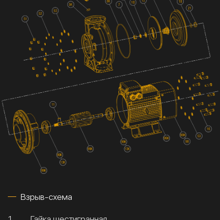
Взрыв-схема
1
Гайка шестигранная