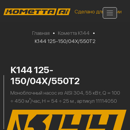
Сделано для России
Главная
•
Кометта К144
•
К144 125-150/04Х/550Т2
К144 125-
150/04Х/550Т2
Моноблочный насос из AISI 304, 55 кВт, Q = 100
÷ 450 м³/час, H = 54 ÷ 25 м., артикул 11114050