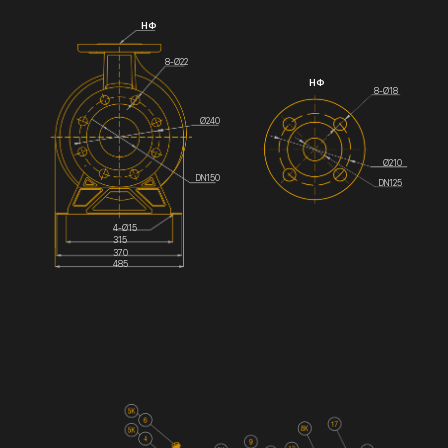
НФ
8-Ø22
НФ
8-Ø18
Ø240
Ø210
DN150
DN125
4-Ø15
315
370
485