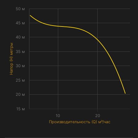
50 м
45 м
40 м
Напор (H) метры
35 м
30 м
25 м
20 м
15 м
10
20
Производительность (Q) м³/час