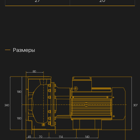
27
20
Размеры
80
180
340
307
160
45
70
114
140