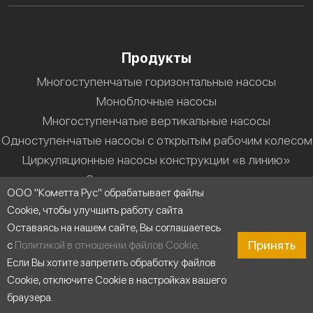
Продукты
Многоступенчатые горизонтальные насосы
Моноблочные насосы
Многоступенчатые вертикальные насосы
Одноступенчатые насосы с открытым рабочим колесом
Циркуляционные насосы конструкции «в линию»
Одноступенчатые насосы
ООО "Кометта Рус" обрабатывает файлы
Кометта К233
Cookie, чтобы улучшить работу сайта.
Кометта К144
Оставаясь на нашем сайте, Вы соглашаетесь
Кометта К377
Принять
с
Политикой в отношении файлов Cookie
.
Кометта К610
Если Вы хотите запретить обработку файлов
Кометта К987
Cookie, отключите Cookie в настройках вашего
Кометта К55М
браузера.