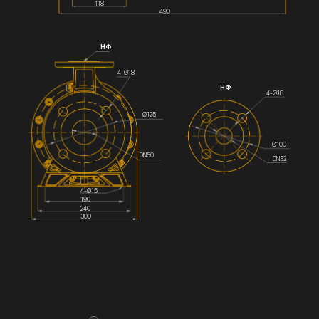
118
490
НФ
4-Ø18
НФ
4-Ø18
Ø125
Ø100
DN50
DN32
4-Ø15
190
240
300