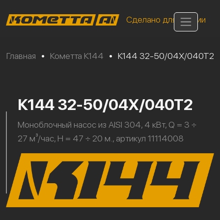
Сделано для России
Главная
•
Кометта К144
•
К144 32-50/04Х/040Т2
К144 32-50/04Х/040Т2
Моноблочный насос из AISI 304, 4 кВт, Q = 3 ÷
27 м³/час, H = 47 ÷ 20 м., артикул 11114008