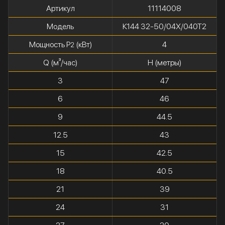
Артикул
11114008
Модель
К144 32-50/04Х/040Т2
Мощность P
(кВт)
4
2
Q (м³/час)
H (метры)
3
47
6
46
9
44.5
12.5
43
15
42.5
18
40.5
21
39
24
31