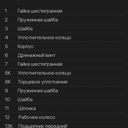
1
Гайка шестигранная
2
Пружинная шайба
3
Шайба
4
Уплотнительное кольцо
5
Корпус
6
Дренажный винт
7
Гайка шестигранная
8К
Уплотнительное кольцо
8К
Торцевое уплотнение
9
Пружинная шайба
10
Шайба
11
Шпонка
12
Рабочее колесо
13К
Подшипник передний