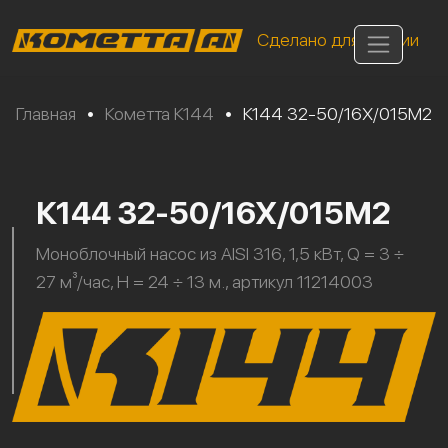
Сделано для России
Главная
•
Кометта К144
•
К144 32-50/16Х/015М2
К144 32-50/16Х/015М2
Моноблочный насос из AISI 316, 1,5 кВт, Q = 3 ÷
27 м³/час, H = 24 ÷ 13 м., артикул 11214003