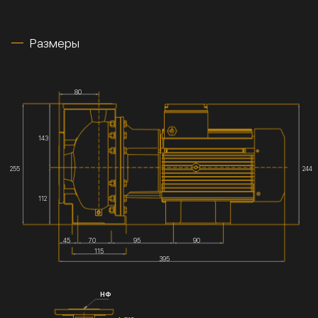
Размеры
80
143
255
244
112
45
70
95
90
115
395
НФ