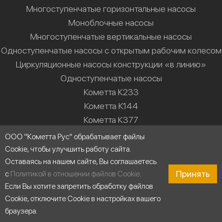
Многоступенчатые горизонтальные насосы
Моноблочные насосы
Многоступенчатые вертикальные насосы
Одноступенчатые насосы с открытым рабочим колесом
Циркуляционные насосы конструкции «в линию»
Одноступенчатые насосы
Кометта К233
Кометта К144
Кометта К377
Кометта К610
ООО "Кометта Рус" обрабатывает файлы
Кометта К987
Cookie, чтобы улучшить работу сайта.
Кометта К55М
Оставаясь на нашем сайте, Вы соглашаетесь
Принять
с
Политикой в отношении файлов Cookie
.
Решения
Если Вы хотите запретить обработку файлов
Cookie, отключите Cookie в настройках вашего
Насосные станции
браузера.
Водоснабжение