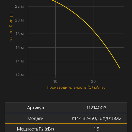
22 м
Напор (H) метры
20 м
18 м
16 м
14 м
12 м
10
20
Производительность (Q) м³/час
Артикул
11214003
Модель
К144 32-50/16Х/015М2
Мощность P
(кВт)
1.5
2