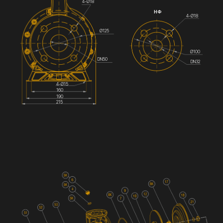
4-Ø18
НФ
4-Ø18
Ø125
Ø100
DN50
DN32
4-Ø15
160
190
215