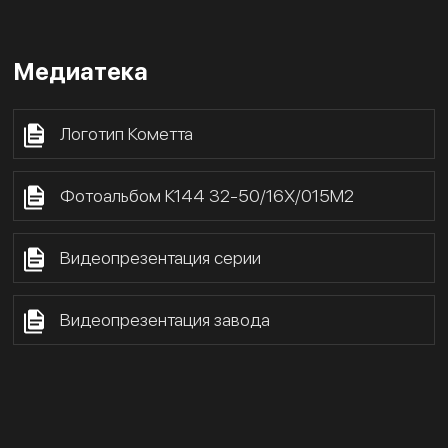
Медиатека
Логотип Кометта
Фотоальбом К144 32-50/16Х/015М2
Видеопрезентация серии
Видеопрезентация завода