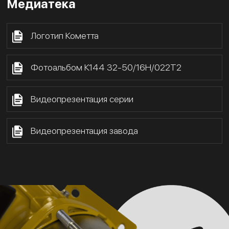
Медиатека
Логотип Кометта
Фотоальбом К144 32-50/16Н/022Т2
Видеопрезентация серии
Видеопрезентация завода