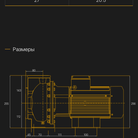
27
20.5
Размеры
80
143
255
256
112
45
70
111
100