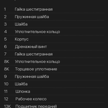
1
Гайка шестигранная
2
Пружинная шайба
3
Шайба
4
Уплотнительное кольцо
5
Корпус
6
Дренажный винт
7
Гайка шестигранная
8К
Уплотнительное кольцо
8К
Торцевое уплотнение
9
Пружинная шайба
10
Шайба
11
Шпонка
12
Рабочее колесо
13К
Подшипник передний