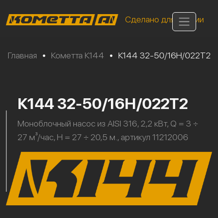
Сделано для России
Главная
•
Кометта К144
•
К144 32-50/16Н/022Т2
К144 32-50/16Н/022Т2
Моноблочный насос из AISI 316, 2,2 кВт, Q = 3 ÷
27 м³/час, H = 27 ÷ 20,5 м., артикул 11212006