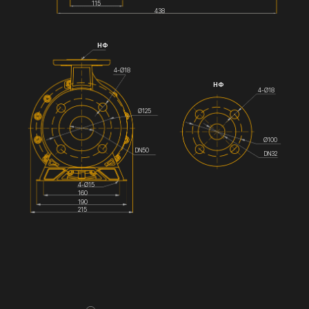
115
438
НФ
4-Ø18
НФ
4-Ø18
Ø125
Ø100
DN50
DN32
4-Ø15
160
190
215