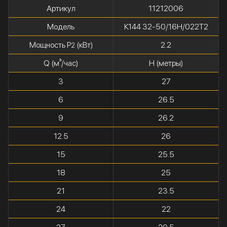
Артикул
11212006
Модель
К144 32-50/16Н/022Т2
Мощность P
(кВт)
2.2
2
Q (м³/час)
H (метры)
3
27
6
26.5
9
26.2
12.5
26
15
25.5
18
25
21
23.5
24
22