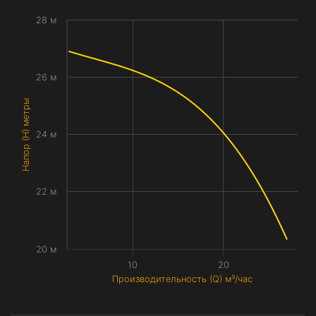
28 м
26 м
Напор (H) метры
24 м
22 м
20 м
10
20
Производительность (Q) м³/час