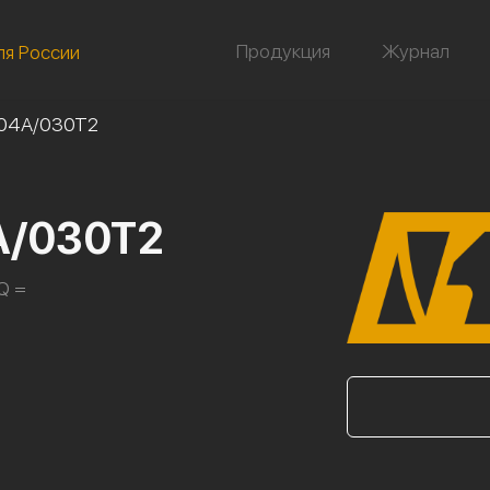
Продукция
Журнал
ля России
/04А/030Т2
А/030Т2
Q =