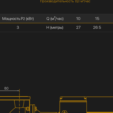
Производительность (Q) м³/час
Мощность P
(кВт)
Q (м³/час)
10
15
2
3
H (метры)
27
26.5
80