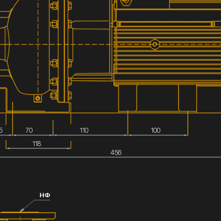
5
70
110
100
118
456
НФ