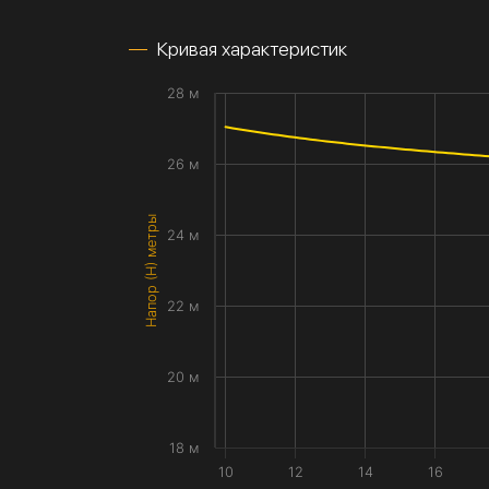
Кривая характеристик
28 м
26 м
Напор (H) метры
24 м
22 м
20 м
18 м
10
12
14
16