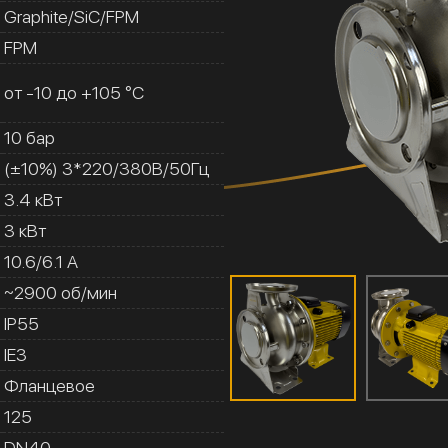
Graphite/SiC/FPM
FPM
от -10 до +105 °C
10 бар
(±10%) 3*220/380В/50Гц
3.4 кВт
3 кВт
10.6/6.1 A
~2900 об/мин
IP55
IE3
Фланцевое
125
DN40