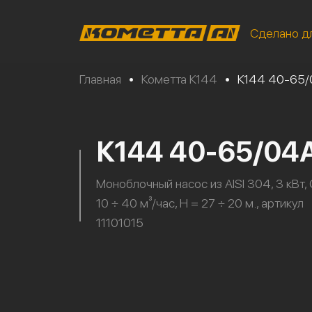
Сделано д
Главная
•
Кометта К144
•
К144 40-65
К144 40-65/04
Моноблочный насос из AISI 304, 3 кВт, 
10 ÷ 40 м³/час, H = 27 ÷ 20 м., артикул
11101015