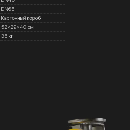
DN65
Картонный короб
52×29×40 см
36 кг