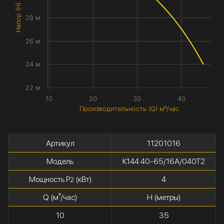
Напор (H) метры
28 м
26 м
24 м
22 м
10
20
30
40
Производительность (Q) м³/час
Артикул
11201016
Модель
К144 40-65/16А/040Т2
Мощность P
(кВт)
4
2
Q (м³/час)
H (метры)
10
35