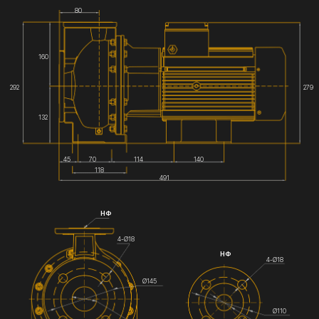
80
160
292
279
132
45
70
114
140
118
491
НФ
4-Ø18
НФ
4-Ø18
Ø145
Ø110