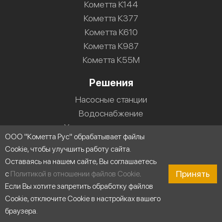
Кометта К144
Кометта К377
Кометта К610
Кометта К987
Кометта К55М
Решения
Насосные станции
Водоснабжение
Холодильные установки
ООО "Кометта Рус" обрабатывает файлы
Промышленные системы мойки
Cookie, чтобы улучшить работу сайта.
Строительство
Оставаясь на нашем сайте, Вы соглашаетесь
Циркуляция воды
Принять
с
Политикой в отношении файлов Cookie
.
Пищевая промышленность
Если Вы хотите запретить обработку файлов
Промышленность
Cookie, отключите Cookie в настройках вашего
браузера.
Поддержка