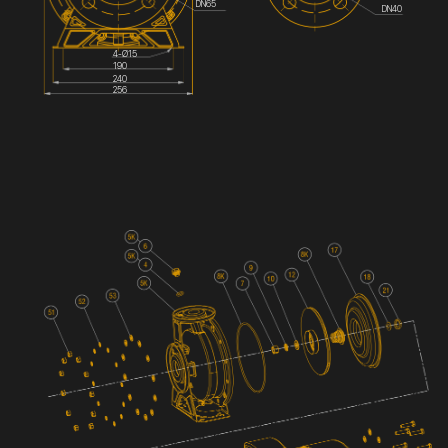
DN65
DN40
4-Ø15
190
240
256