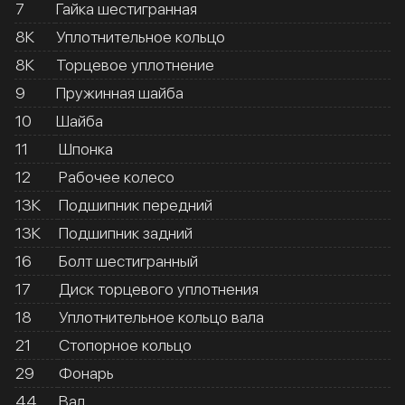
7
Гайка шестигранная
8К
Уплотнительное кольцо
8К
Торцевое уплотнение
9
Пружинная шайба
10
Шайба
11
Шпонка
12
Рабочее колесо
13К
Подшипник передний
13К
Подшипник задний
16
Болт шестигранный
17
Диск торцевого уплотнения
18
Уплотнительное кольцо вала
21
Стопорное кольцо
29
Фонарь
44
Вал