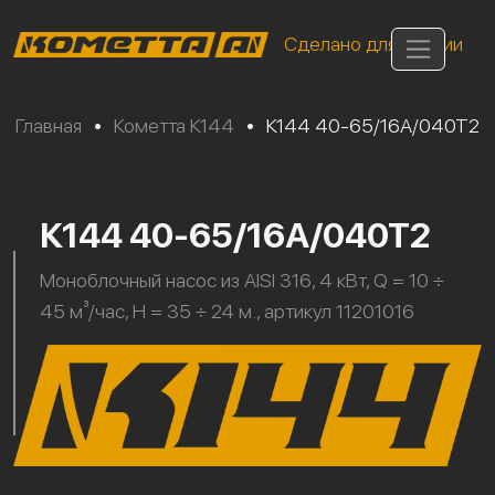
Сделано для России
Главная
•
Кометта К144
•
К144 40-65/16А/040Т2
К144 40-65/16А/040Т2
Моноблочный насос из AISI 316, 4 кВт, Q = 10 ÷
45 м³/час, H = 35 ÷ 24 м., артикул 11201016