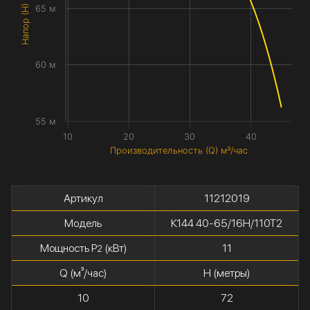
Напор (H) метры
65 м
60 м
55 м
10
20
30
40
Производительность (Q) м³/час
Артикул
11212019
Модель
К144 40-65/16Н/110Т2
Мощность P
(кВт)
11
2
Q (м³/час)
H (метры)
10
72