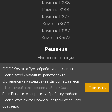
Кометта К233
Кометта К144
Кометта К377
Кометта К610
Кометта К987
Кометта К55М
Решения
Насосные станции
Водоснабжение
ООО "Кометта Рус" обрабатывает файлы
Холодильные установки
Cookie, чтобы улучшить работу сайта.
Промышленные системы мойки
Оставаясь на нашем сайте, Вы соглашаетесь
Строительство
Принять
с
Политикой в отношении файлов Cookie
.
Циркуляция воды
Если Вы хотите запретить обработку файлов
Пищевая промышленность
Cookie, отключите Cookie в настройках вашего
Промышленность
браузера.