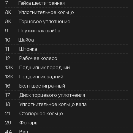
7
Гайка шестигранная
8К
Уплотнительное кольцо
8К
Торцевое уплотнение
9
Пружинная шайба
10
Шайба
11
Шпонка
12
Рабочее колесо
13К
Подшипник передний
13К
Подшипник задний
16
Болт шестигранный
17
Диск торцевого уплотнения
18
Уплотнительное кольцо вала
21
Стопорное кольцо
29
Фонарь
44
Вал