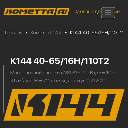
Сделано для России
Главная
•
Кометта К144
•
К144 40-65/16Н/110Т2
К144 40-65/16Н/110Т2
Моноблочный насос из AISI 316, 11 кВт, Q = 10 ÷
45 м³/час, H = 72 ÷ 55 м., артикул 11212019