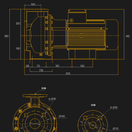
100
200
360
342
160
65
70
161
140
118
615
НФ
4-Ø18
НФ
4-Ø18
Ø145
Ø110