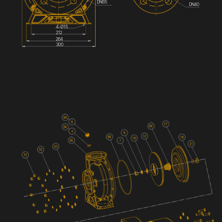
DN65
DN40
4-Ø15
212
264
300