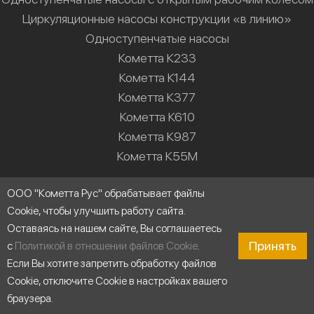
Циркуляционные насосы конструкции «в линию»
Одноступенчатые насосы
Кометта К233
Кометта К144
Кометта К377
Кометта К610
Кометта К987
Кометта К55М
Решения
ООО "Кометта Рус" обрабатывает файлы
Cookie, чтобы улучшить работу сайта.
Насосные станции
Оставаясь на нашем сайте, Вы соглашаетесь
Водоснабжение
Принять
с
Политикой в отношении файлов Cookie
.
Холодильные установки
Если Вы хотите запретить обработку файлов
Промышленные системы мойки
Cookie, отключите Cookie в настройках вашего
Строительство
браузера.
Циркуляция воды