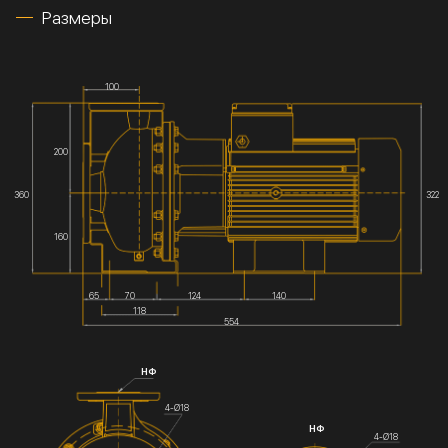
Размеры
100
200
360
322
160
65
70
124
140
118
554
НФ
4-Ø18
НФ
4-Ø18