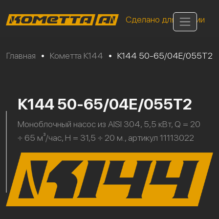
Сделано для России
Главная
•
Кометта К144
•
К144 50-65/04Е/055Т2
К144 50-65/04Е/055Т2
Моноблочный насос из AISI 304, 5,5 кВт, Q = 20
÷ 65 м³/час, H = 31,5 ÷ 20 м., артикул 11113022