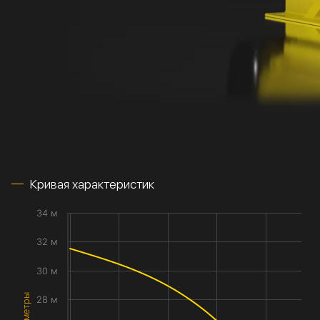
Кривая характеристик
34 м
32 м
30 м
28 м