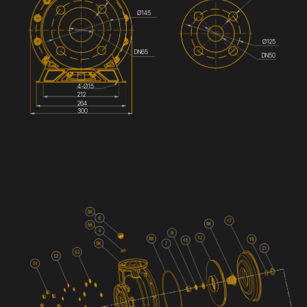
Ø145
Ø125
DN65
DN50
4-Ø15
212
264
300