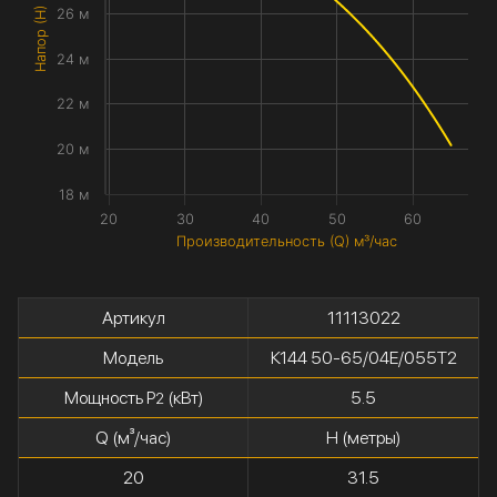
Напор (H) метры
26 м
24 м
22 м
20 м
18 м
20
30
40
50
60
Производительность (Q) м³/час
Артикул
11113022
Модель
К144 50-65/04Е/055Т2
Мощность P
(кВт)
5.5
2
Q (м³/час)
H (метры)
20
31.5