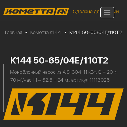
Сделано для России
Главная
•
Кометта К144
•
К144 50-65/04Е/110Т2
К144 50-65/04Е/110Т2
Моноблочный насос из AISI 304, 11 кВт, Q = 20 ÷
70 м³/час, H = 52,5 ÷ 24 м., артикул 11113025