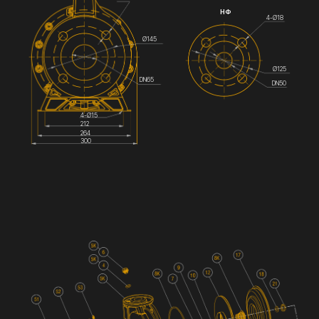
НФ
4-Ø18
Ø145
Ø125
DN65
DN50
4-Ø15
212
264
300