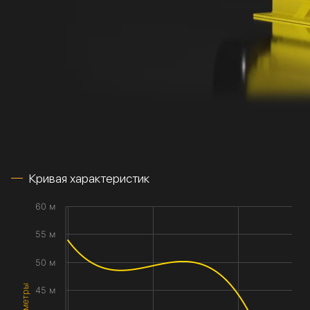
Кривая характеристик
60 м
55 м
50 м
45 м