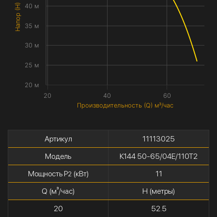
Напор (H) метры
40 м
35 м
30 м
25 м
20 м
20
40
60
Производительность (Q) м³/час
Артикул
11113025
Модель
К144 50-65/04Е/110Т2
Мощность P
(кВт)
11
2
Q (м³/час)
H (метры)
20
52.5