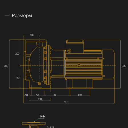
Размеры
100
200
360
339
160
65
70
161
140
118
615
НФ
4-Ø18