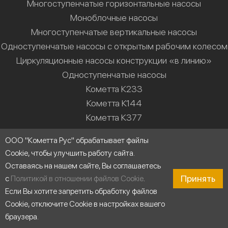
Многоступенчатые горизонтальные насосы
Моноблочные насосы
Многоступенчатые вертикальные насосы
Одноступенчатые насосы с открытым рабочим колесом
Циркуляционные насосы конструкции «в линию»
Одноступенчатые насосы
Кометта К233
Кометта К144
Кометта К377
Кометта К610
ООО "Кометта Рус" обрабатывает файлы
Кометта К987
Cookie, чтобы улучшить работу сайта.
Кометта К55М
Оставаясь на нашем сайте, Вы соглашаетесь
Принять
с
Политикой в отношении файлов Cookie
.
Решения
Если Вы хотите запретить обработку файлов
Насосные станции
Cookie, отключите Cookie в настройках вашего
Водоснабжение
браузера.