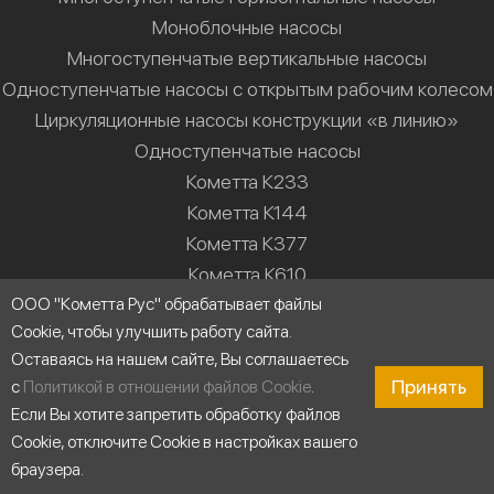
Моноблочные насосы
Многоступенчатые вертикальные насосы
Одноступенчатые насосы с открытым рабочим колесом
Циркуляционные насосы конструкции «в линию»
Одноступенчатые насосы
Кометта К233
Кометта К144
Кометта К377
Кометта К610
Кометта К987
ООО "Кометта Рус" обрабатывает файлы
Cookie, чтобы улучшить работу сайта.
Кометта К55М
Оставаясь на нашем сайте, Вы соглашаетесь
Решения
Принять
с
Политикой в отношении файлов Cookie
.
Если Вы хотите запретить обработку файлов
Насосные станции
Cookie, отключите Cookie в настройках вашего
Водоснабжение
браузера.
Холодильные установки