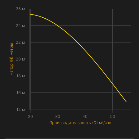
26 м
24 м
22 м
Напор (H) метры
20 м
18 м
16 м
14 м
20
30
40
50
Производительность (Q) м³/час