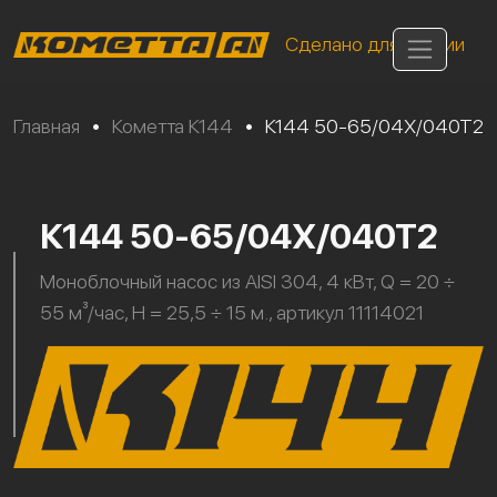
Сделано для России
Главная
•
Кометта К144
•
К144 50-65/04Х/040Т2
К144 50-65/04Х/040Т2
Моноблочный насос из AISI 304, 4 кВт, Q = 20 ÷
55 м³/час, H = 25,5 ÷ 15 м., артикул 11114021