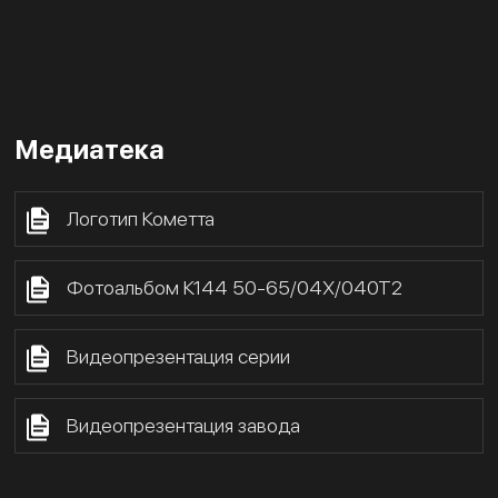
Медиатека
Логотип Кометта
Фотоальбом К144 50-65/04Х/040Т2
Видеопрезентация серии
Видеопрезентация завода