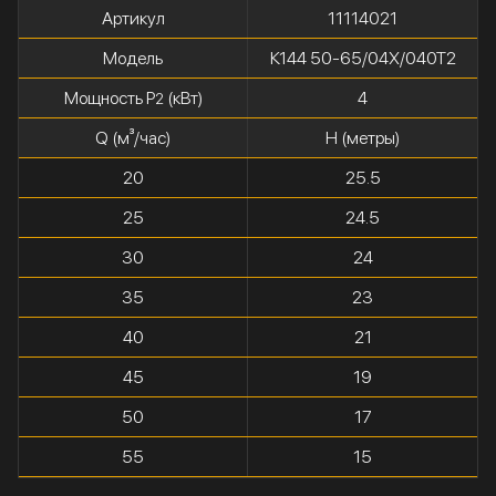
Артикул
11114021
Модель
К144 50-65/04Х/040Т2
Мощность P
(кВт)
4
2
Q (м³/час)
H (метры)
20
25.5
25
24.5
30
24
35
23
40
21
45
19
50
17
55
15