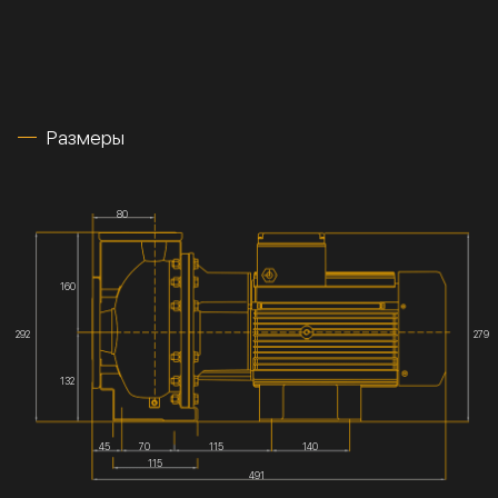
Размеры
80
160
292
279
132
45
70
115
140
115
491