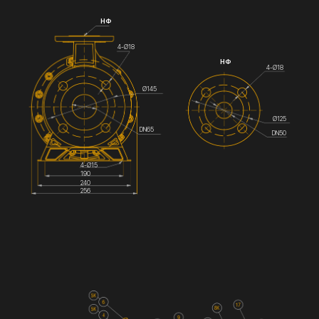
НФ
4-Ø18
НФ
4-Ø18
Ø145
Ø125
DN65
DN50
4-Ø15
190
240
256