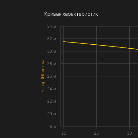
Кривая характеристик
34 м
32 м
30 м
Напор (H) метры
28 м
26 м
24 м
22 м
20 м
18 м
20
25
30