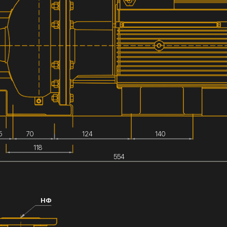
5
70
124
140
118
554
НФ