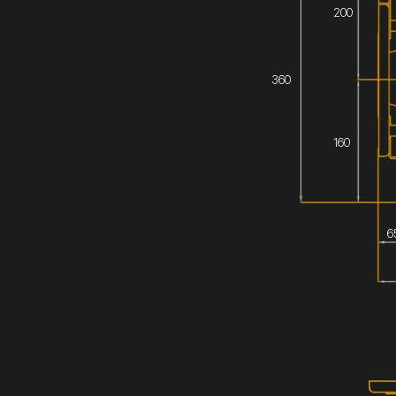
200
360
160
6