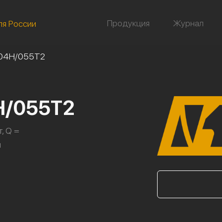
Продукция
Журнал
ля России
/04Н/055Т2
Н/055Т2
, Q =
л