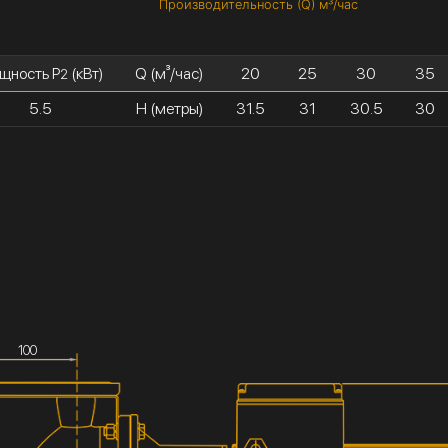
Производительность (Q) м³/час
щность P
(кВт)
Q (м³/час)
20
25
30
35
2
5.5
H (метры)
31.5
31
30.5
30
100