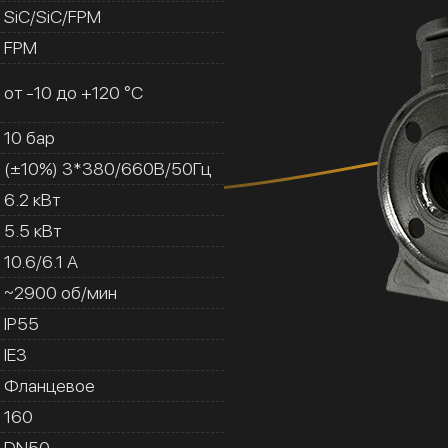
SiC/SiC/FPM
FPM
от -10 до +120 °C
10 бар
(±10%) 3*380/660В/50Гц
6.2 кВт
5.5 кВт
10.6/6.1 A
~2900 об/мин
IP55
IE3
Фланцевое
160
DN50