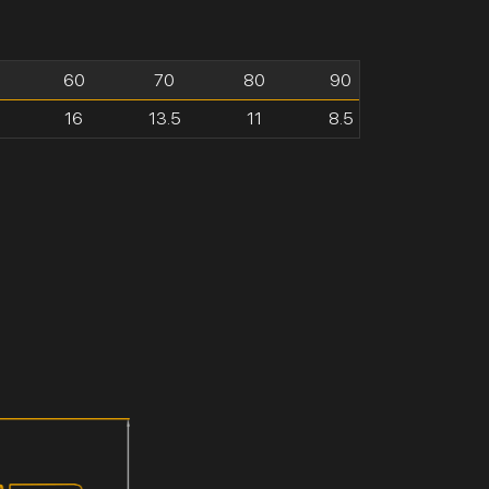
60
70
80
90
5
16
13.5
11
8.5