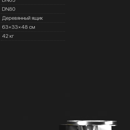
DN80
Деревянный ящик
63×33×48 см
42 кг