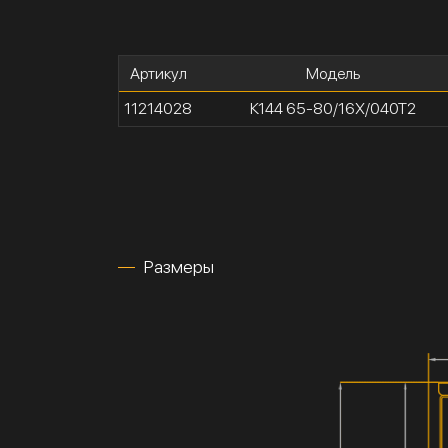
Артикул
Модель
11214028
К144 65-80/16Х/040Т2
Размеры