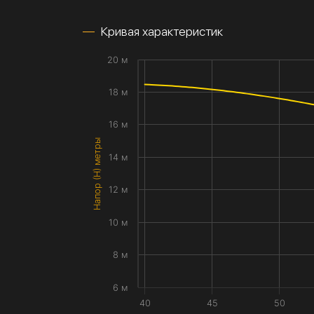
Кривая характеристик
20 м
18 м
16 м
Напор (H) метры
14 м
12 м
10 м
8 м
6 м
40
45
50