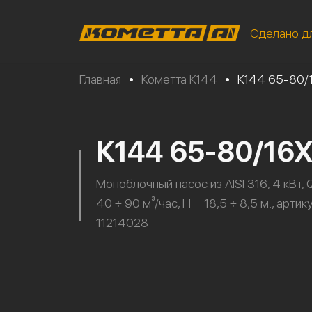
Сделано д
Главная
•
Кометта К144
•
К144 65-80/
К144 65-80/16
Моноблочный насос из AISI 316, 4 кВт, 
40 ÷ 90 м³/час, H = 18,5 ÷ 8,5 м., артик
11214028