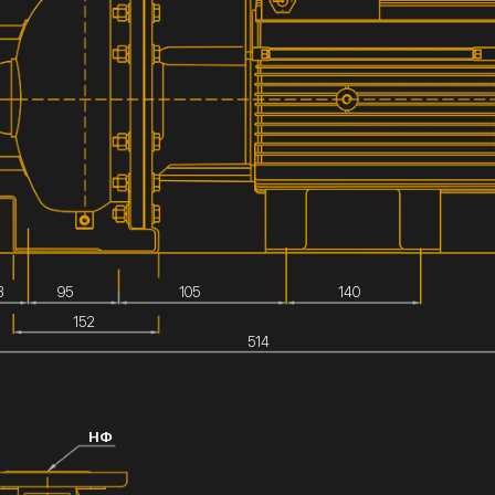
3
95
105
140
152
514
НФ