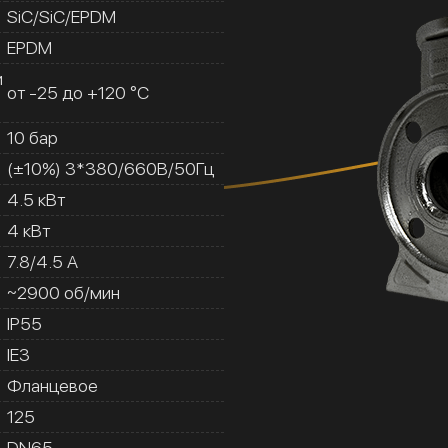
SiC/SiC/EPDM
EPDM
и
от -25 до +120 °C
10 бар
(±10%) 3*380/660В/50Гц
4.5 кВт
4 кВт
7.8/4.5 A
~2900 об/мин
IP55
IE3
Фланцевое
125
DN65