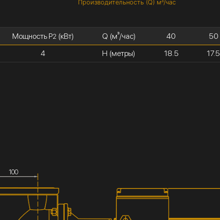
Производительность (Q) м³/час
Мощность P
(кВт)
Q (м³/час)
40
50
2
4
H (метры)
18.5
17.
100