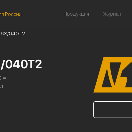
Продукция
Журнал
ля России
16Х/040Т2
Х/040Т2
Q =
ул