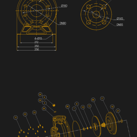
Ø160
Ø145
DN80
DN65
4-Ø15
212
250
256