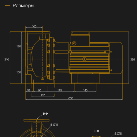
Размеры
100
180
340
339
160
53
95
175
140
152
636
НФ
8-Ø18
НФ
4-Ø18