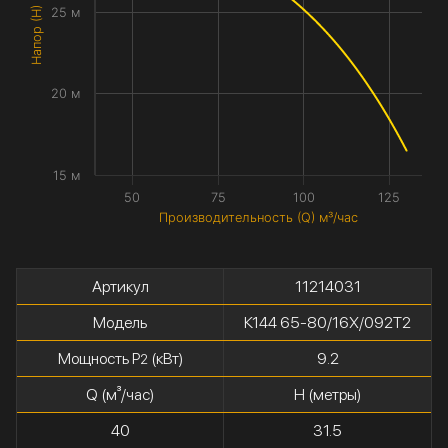
Напор (H) метры
25 м
20 м
15 м
50
75
100
125
Производительность (Q) м³/час
Артикул
11214031
Модель
К144 65-80/16Х/092Т2
Мощность P
(кВт)
9.2
2
Q (м³/час)
H (метры)
40
31.5