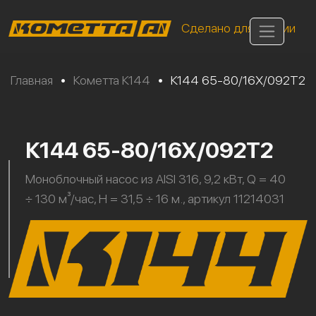
Сделано для России
Главная
•
Кометта К144
•
К144 65-80/16Х/092Т2
К144 65-80/16Х/092Т2
Моноблочный насос из AISI 316, 9,2 кВт, Q = 40
÷ 130 м³/час, H = 31,5 ÷ 16 м., артикул 11214031