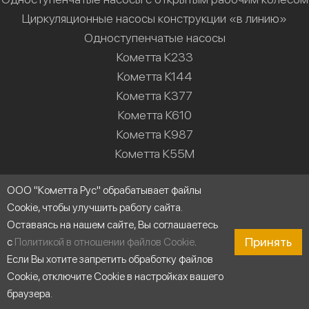
Циркуляционные насосы конструкции «в линию»
Одноступенчатые насосы
Кометта К233
Кометта К144
Кометта К377
Кометта К610
Кометта К987
Кометта К55М
Решения
ООО "Кометта Рус" обрабатывает файлы
Cookie, чтобы улучшить работу сайта.
Насосные станции
Оставаясь на нашем сайте, Вы соглашаетесь
Водоснабжение
Принять
с
Политикой в отношении файлов Cookie
.
Холодильные установки
Если Вы хотите запретить обработку файлов
Промышленные системы мойки
Cookie, отключите Cookie в настройках вашего
Строительство
браузера.
Циркуляция воды