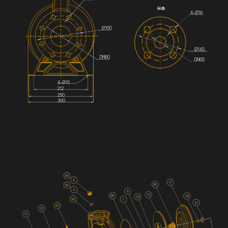
НФ
4-Ø18
Ø160
Ø145
DN80
DN65
4-Ø15
212
250
300