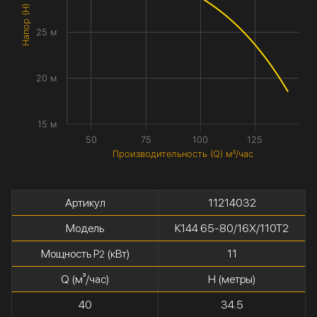
Напор (H) метры
25 м
20 м
15 м
50
75
100
125
Производительность (Q) м³/час
Артикул
11214032
Модель
К144 65-80/16Х/110Т2
Мощность P
(кВт)
11
2
Q (м³/час)
H (метры)
40
34.5