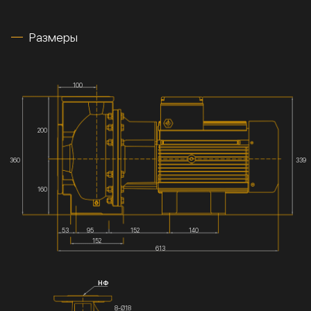
Размеры
100
200
360
339
160
53
95
152
140
152
613
НФ
8-Ø18