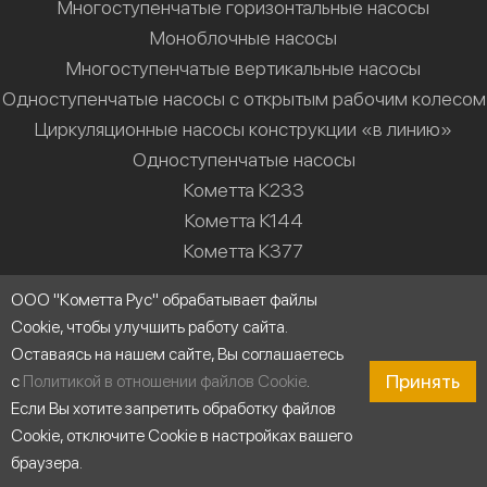
Многоступенчатые горизонтальные насосы
Моноблочные насосы
Многоступенчатые вертикальные насосы
Одноступенчатые насосы с открытым рабочим колесом
Циркуляционные насосы конструкции «в линию»
Одноступенчатые насосы
Кометта К233
Кометта К144
Кометта К377
Кометта К610
ООО "Кометта Рус" обрабатывает файлы
Кометта К987
Cookie, чтобы улучшить работу сайта.
Кометта К55М
Оставаясь на нашем сайте, Вы соглашаетесь
Принять
с
Политикой в отношении файлов Cookie
.
Решения
Если Вы хотите запретить обработку файлов
Насосные станции
Cookie, отключите Cookie в настройках вашего
Водоснабжение
браузера.