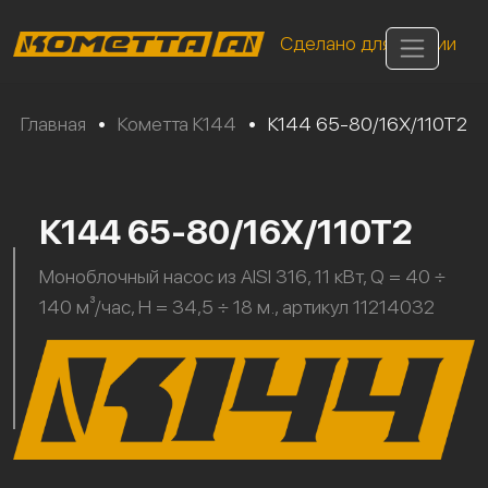
Сделано для России
Главная
•
Кометта К144
•
К144 65-80/16Х/110Т2
К144 65-80/16Х/110Т2
Моноблочный насос из AISI 316, 11 кВт, Q = 40 ÷
140 м³/час, H = 34,5 ÷ 18 м., артикул 11214032