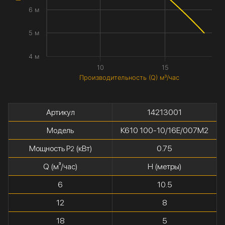
6 м
5 м
4 м
10
15
Производительность (Q) м³/час
Артикул
14213001
Модель
К610 100-10/16Е/007М2
Мощность P
(кВт)
0.75
2
Q (м³/час)
H (метры)
6
10.5
12
8
18
5