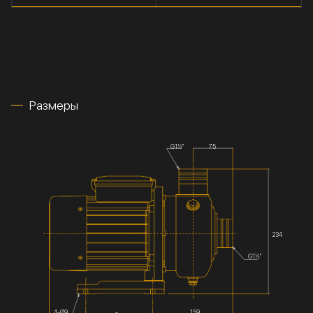
Размеры
G1½''
75
234
G1½''
4-Ø9
-
159