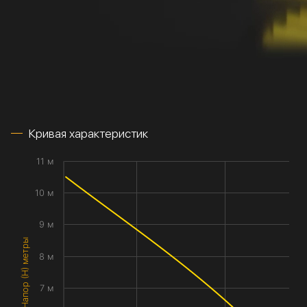
Кривая характеристик
11 м
10 м
9 м
Напор (H) метры
8 м
7 м