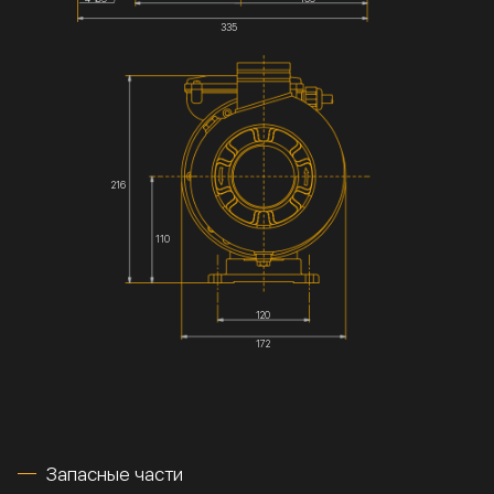
335
216
110
120
172
Запасные части