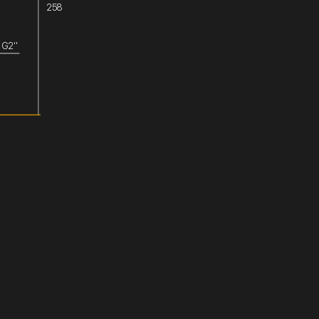
258
G2''