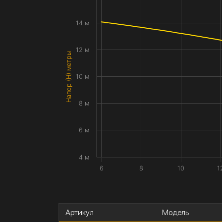
14 м
12 м
Напор (H) метры
10 м
8 м
6 м
4 м
6
8
10
1
Артикул
Модель