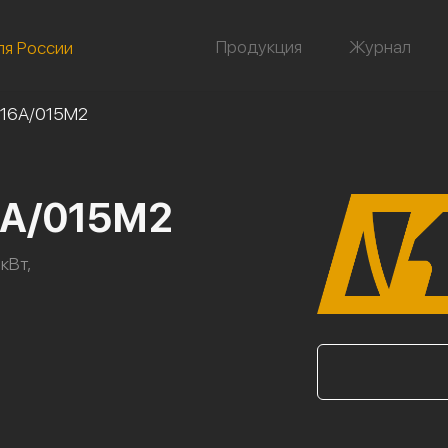
Продукция
Журнал
ля России
/16А/015М2
6А/015М2
кВт,
л