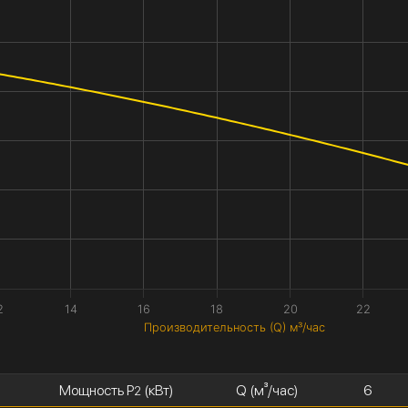
2
14
16
18
20
22
Производительность (Q) м³/час
Мощность P
(кВт)
Q (м³/час)
6
2