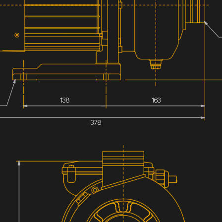
138
163
378