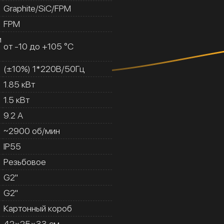
Graphite/SiC/FPM
FPM
и
от -10 до +105 °C
(±10%) 1*220В/50Гц
1.85 кВт
1.5 кВт
9.2 A
~2900 об/мин
IP55
Резьбовое
G2''
G2''
Картонный короб
42×25×33 см