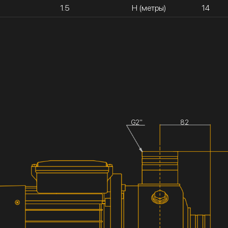
1.5
H (метры)
14
G2''
82