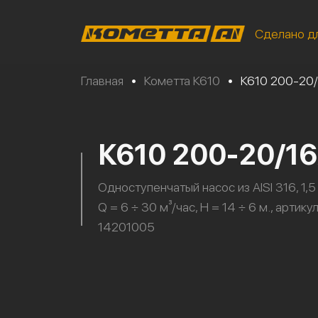
Сделано д
Главная
•
Кометта К610
•
К610 200-20
К610 200-20/1
Одноступенчатый насос из AISI 316, 1,5 
Q = 6 ÷ 30 м³/час, H = 14 ÷ 6 м., артику
14201005