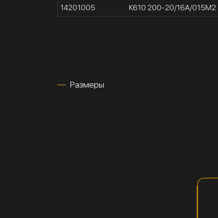
14201005
К610 200-20/16А/015М2
Размеры