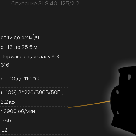
Описание 3LS 40-125/2,2
от 12 до 42 м³/ч
от 13 до 25.5 м
Нержавеющая сталь AISI
316
от -10 до 110 °C
(±10%) 3*220/380В/50Гц
2.2 кВт
~2900 об/мин
IP55
IE2