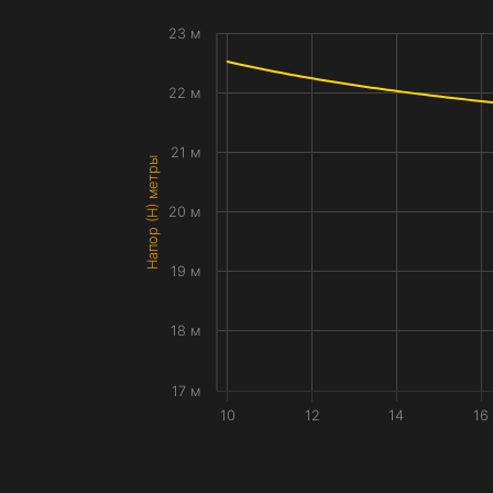
23 м
22 м
21 м
Напор (H) метры
20 м
19 м
18 м
17 м
10
12
14
16