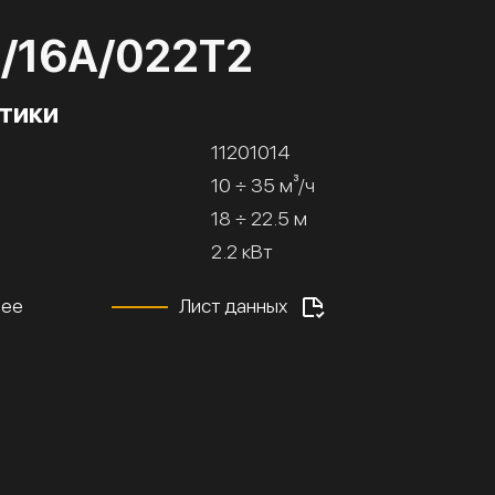
5/16А/022Т2
тики
11201014
10 ÷ 35 м³/ч
18 ÷ 22.5 м
2.2 кВт
нее
Лист данных