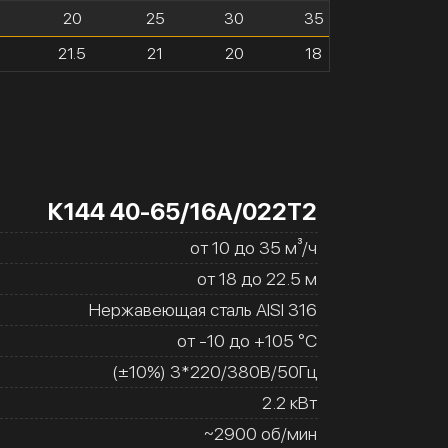
20
25
30
35
21.5
21
20
18
К144 40-65/16А/022Т2
от 10 до 35 м³/ч
от 18 до 22.5 м
Нержавеющая сталь AISI 316
от -10 до +105 °C
(±10%) 3*220/380В/50Гц
2.2 кВт
~2900 об/мин