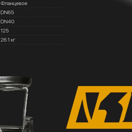
Фланцевое
DN65
DN40
125
26.1 кг