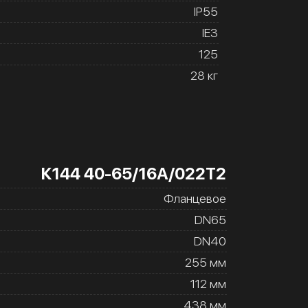
IP55
IE3
125
28 кг
К144 40-65/16А/022Т2
Фланцевое
DN65
DN40
255 мм
112 мм
438 мм