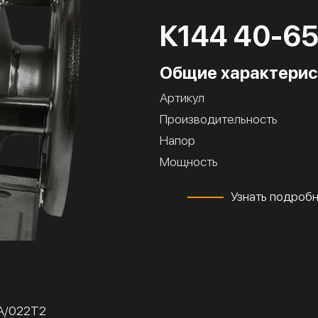
К144 40-6
Общие характерис
Артикул
Производительность
Напор
Мощность
Узнать подроб
6А/022Т2