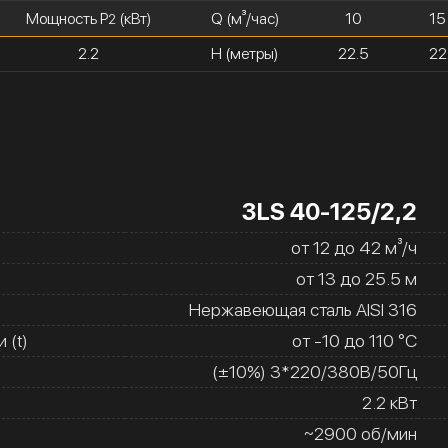
Мощность P
(кВт)
Q (м³/час)
10
15
2
2.2
H (метры)
22.5
22
3LS 40-125/2,2
от 12 до 42 м³/ч
от 13 до 25.5 м
Нержавеющая сталь AISI 316
 (t)
от -10 до 110 °C
(±10%) 3*220/380В/50Гц
2.2 кВт
~2900 об/мин