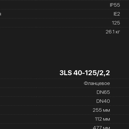
IP55
я
IE2
а
125
26.1 кг
3LS 40-125/2,2
Фланцевое
DN65
DN40
255 мм
112 мм
477 мм