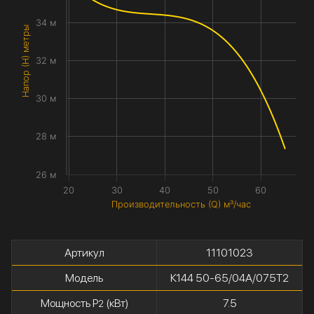
34 м
Напор (H) метры
32 м
30 м
28 м
26 м
20
30
40
50
60
Производительность (Q) м³/час
Артикул
11101023
Модель
К144 50-65/04А/075Т2
Мощность P
(кВт)
7.5
2