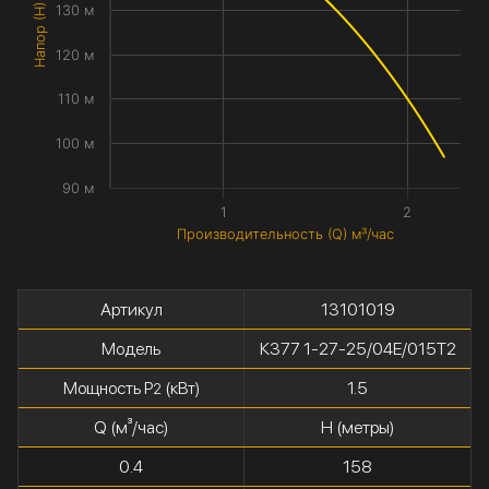
Напор (H) метры
130 м
120 м
110 м
100 м
90 м
1
2
Производительность (Q) м³/час
Артикул
13101019
Модель
К377 1-27-25/04Е/015Т2
Мощность P
(кВт)
1.5
2
Q (м³/час)
H (метры)
0.4
158