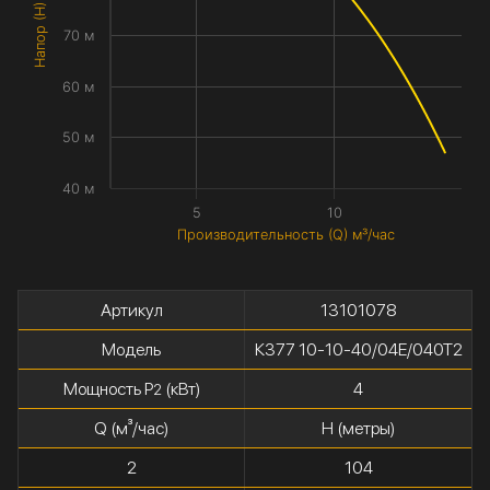
Напор (H) метры
70 м
60 м
50 м
40 м
5
10
Производительность (Q) м³/час
Артикул
13101078
Модель
К377 10-10-40/04Е/040Т2
Мощность P
(кВт)
4
2
Q (м³/час)
H (метры)
2
104