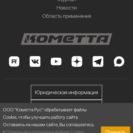
Новости
Область применения
Юридическая информация
Личный кабинет
ООО "Кометта Рус" обрабатывает файлы
Cookie, чтобы улучшить работу сайта.
Оставаясь на нашем сайте, Вы соглашаетесь
ООО "Кометта Рус", ИНН 7705558076
Принять
с
Политикой в отношении файлов Cookie
.