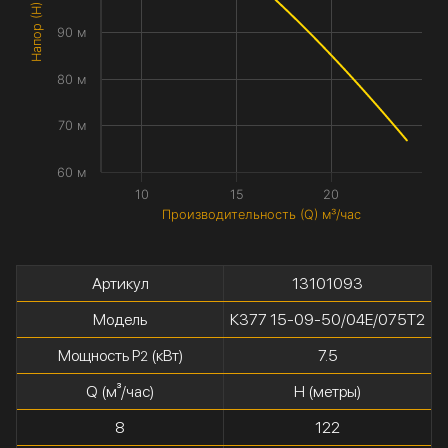
Напор (H) метры
90 м
80 м
70 м
60 м
10
15
20
Производительность (Q) м³/час
Артикул
13101093
Модель
К377 15-09-50/04Е/075Т2
Мощность P
(кВт)
7.5
2
Q (м³/час)
H (метры)
8
122