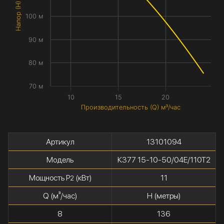
Напор (H) метры
100 м
90 м
80 м
70 м
10
15
20
Производительность (Q) м³/час
Артикул
13101094
Модель
К377 15-10-50/04Е/110Т2
Мощность P
(кВт)
11
2
Q (м³/час)
H (метры)
8
136