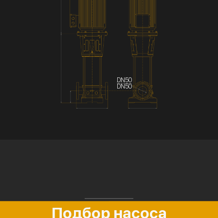
DN50
DN50
Подбор насоса