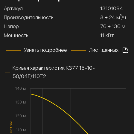
Артикул
13101094
Производительность
8 ÷ 24 м³/ч
Напор
76 ÷ 136 м
Мощность
11 кВт
Узнать подробнее
Лист данных
Кривая характеристик К377 15-10-
50/04Е/110Т2
140 м
130 м
120 м
110 м