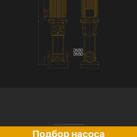
DN50
DN50
Подбор насоса