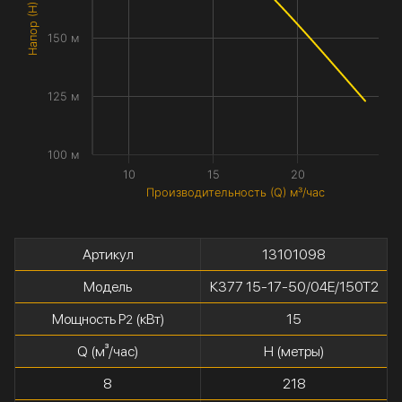
Напор (H) метры
150 м
125 м
100 м
10
15
20
Производительность (Q) м³/час
Артикул
13101098
Модель
К377 15-17-50/04Е/150Т2
Мощность P
(кВт)
15
2
Q (м³/час)
H (метры)
8
218