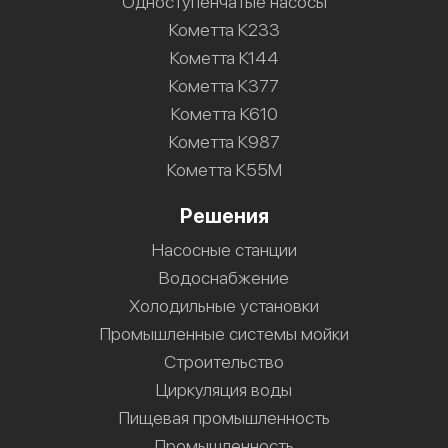
Одноступенчатые насосы
Кометта К233
Кометта К144
Кометта К377
Кометта К610
Кометта К987
Кометта К55М
Решения
Насосные станции
Водоснабжение
Холодильные установки
Промышленные системы мойки
Строительство
Циркуляция воды
Пищевая промышленность
Промышленность