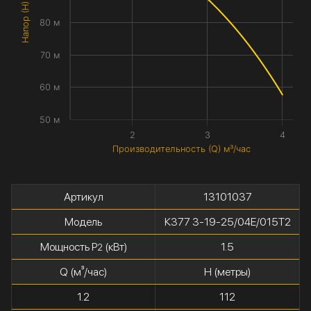
Напор (H) метры
80 м
70 м
60 м
50 м
2
3
4
Производительность (Q) м³/час
Артикул
13101037
Модель
К377 3-19-25/04Е/015Т2
Мощность P
(кВт)
1.5
2
Q (м³/час)
H (метры)
1.2
112