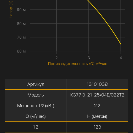
Напор (H) метры
90 м
80 м
70 м
60 м
2
3
4
Производительность (Q) м³/час
Артикул
13101038
Модель
К377 3-21-25/04Е/022Т2
Мощность P
(кВт)
2.2
2
Q (м³/час)
H (метры)
1.2
123