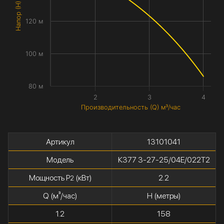
Напор (H) метры
120 м
100 м
80 м
2
3
4
Производительность (Q) м³/час
Артикул
13101041
Модель
К377 3-27-25/04Е/022Т2
Мощность P
(кВт)
2.2
2
Q (м³/час)
H (метры)
1.2
158