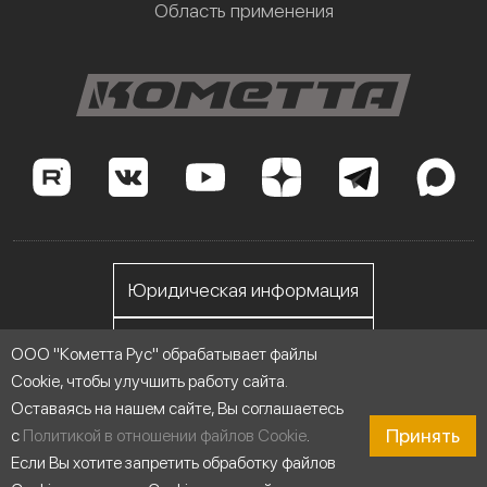
Область применения
Юридическая информация
Личный кабинет
ООО "Кометта Рус" обрабатывает файлы
Cookie, чтобы улучшить работу сайта.
Оставаясь на нашем сайте, Вы соглашаетесь
ООО "Кометта Рус", ИНН 7705558076
Принять
с
Политикой в отношении файлов Cookie
.
Если Вы хотите запретить обработку файлов
© 2014-2026 Насосы Кометта - Сделано для России