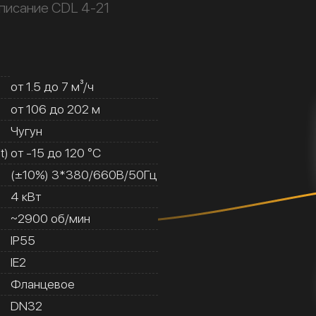
писание CDL 4-21
от 1.5 до 7 м³/ч
от 106 до 202 м
Чугун
t)
от -15 до 120 °C
(±10%) 3*380/660В/50Гц
4 кВт
~2900 об/мин
IP55
IE2
Фланцевое
DN32