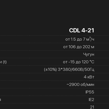
CDL 4-21
от 1.5 до 7 м³/ч
от 106 до 202 м
Чугун
 (t)
от -15 до 120 °C
(±10%) 3*380/660В/50Гц
4 кВт
~2900 об/мин
IP55
я
IE2
21