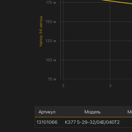
175 м
Напор (H) метры
150 м
125 м
100 м
75 м
2
3
Артикул
Модель
М
13101066
К377 5-29-32/04Е/040Т2