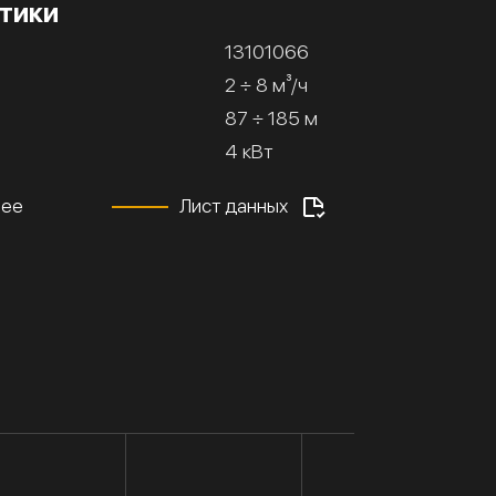
тики
13101066
2 ÷ 8 м³/ч
87 ÷ 185 м
4 кВт
нее
Лист данных