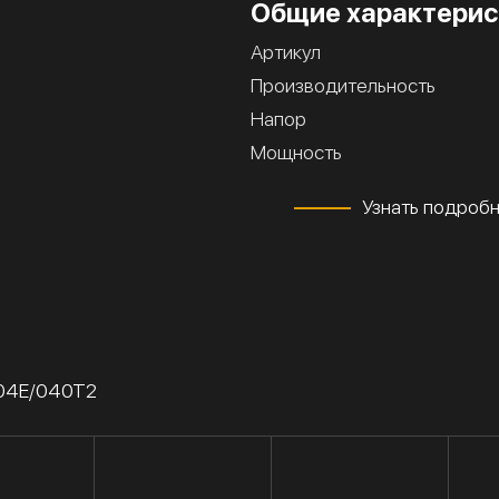
Общие характерис
Артикул
Производительность
Напор
Мощность
Узнать подроб
/04Е/040Т2