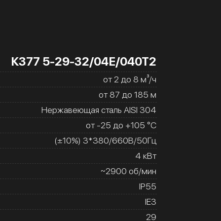
К377 5-29-32/04Е/040Т2
от 2 до 8 м³/ч
от 87 до 185 м
Нержавеющая сталь AISI 304
от -25 до +105 °C
(±10%) 3*380/660В/50Гц
4 кВт
~2900 об/мин
IP55
IE3
29