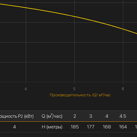
4
5
6
Производительность (Q) м³/час
ощность P
(кВт)
Q (м³/час)
2
3
4
4.5
2
4
H (метры)
185
177
168
164