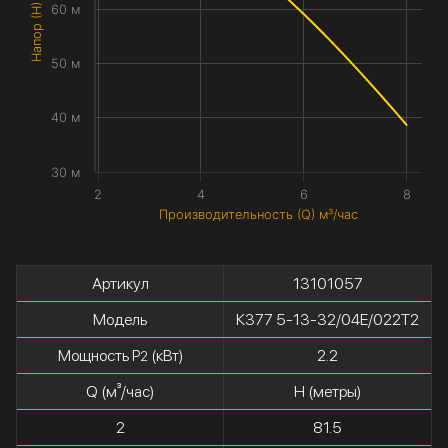
Напор (H) метры
60 м
50 м
40 м
30 м
2
4
6
8
Производительность (Q) м³/час
Артикул
13101057
Модель
К377 5-13-32/04Е/022Т2
Мощность P
(кВт)
2.2
2
Q (м³/час)
H (метры)
2
81.5