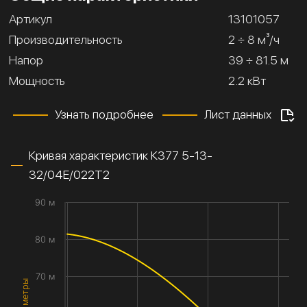
Артикул
13101057
Производительность
2 ÷ 8 м³/ч
Напор
39 ÷ 81.5 м
Мощность
2.2 кВт
Узнать подробнее
Лист данных
Кривая характеристик К377 5-13-
32/04Е/022Т2
90 м
80 м
70 м