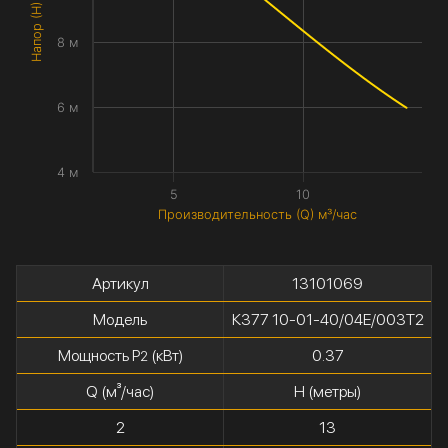
Напор (H) метры
8 м
6 м
4 м
5
10
Производительность (Q) м³/час
Артикул
13101069
Модель
К377 10-01-40/04Е/003Т2
Мощность P
(кВт)
0.37
2
Q (м³/час)
H (метры)
2
13