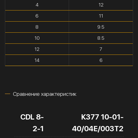
4
12
6
11
8
9.5
10
8.5
12
7
14
6
Сравнение характеристик
CDL 8-
К377 10-01-
2-1
40/04Е/003Т2