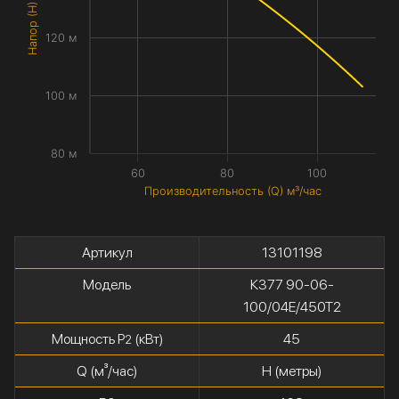
Напор (H) метры
120 м
100 м
80 м
60
80
100
Производительность (Q) м³/час
Артикул
13101198
Модель
К377 90-06-
100/04Е/450Т2
Мощность P
(кВт)
45
2
Q (м³/час)
H (метры)