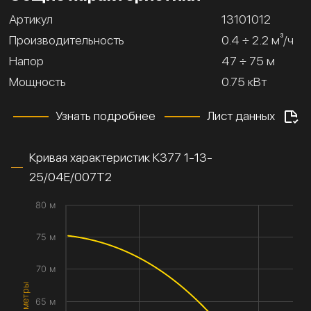
Артикул
13101012
Производительность
0.4 ÷ 2.2 м³/ч
Напор
47 ÷ 75 м
Мощность
0.75 кВт
Узнать подробнее
Лист данных
Кривая характеристик К377 1-13-
25/04Е/007Т2
80 м
75 м
70 м
65 м