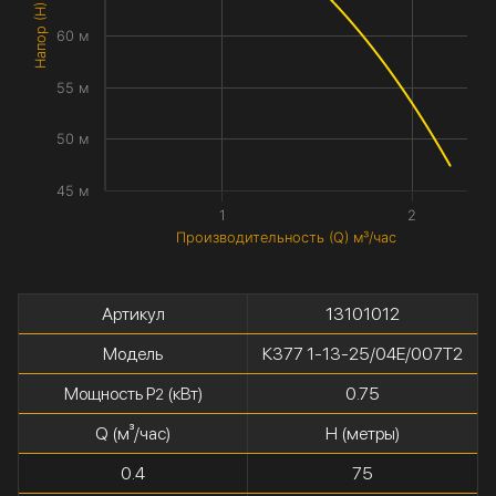
Напор (H) метры
60 м
55 м
50 м
45 м
1
2
Производительность (Q) м³/час
Артикул
13101012
Модель
К377 1-13-25/04Е/007Т2
Мощность P
(кВт)
0.75
2
Q (м³/час)
H (метры)
0.4
75