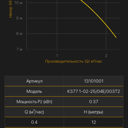
Напор (H) метры
10 м
9 м
8 м
7 м
1
2
Производительность (Q) м³/час
Артикул
13101001
Модель
К377 1-02-25/04Е/003Т2
Мощность P
(кВт)
0.37
2
Q (м³/час)
H (метры)
0.4
12