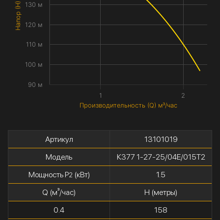
Напор (H) метры
130 м
120 м
110 м
100 м
90 м
1
2
Производительность (Q) м³/час
Артикул
13101019
Модель
К377 1-27-25/04Е/015Т2
Мощность P
(кВт)
1.5
2
Q (м³/час)
H (метры)
0.4
158