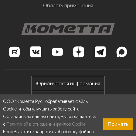
Область применения
Юридическая информация
Личный кабинет
ООО "Кометта Рус" обрабатывает файлы
Cookie, чтобы улучшить работу сайта.
Оставаясь на нашем сайте, Вы соглашаетесь
ООО "Кометта Рус", ИНН 7705558076
Принять
с
Политикой в отношении файлов Cookie
.
Если Вы хотите запретить обработку файлов
© 2014-2026 Насосы Кометта - Сделано для России