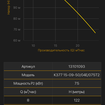
Напор (H) метры
90 м
80 м
70 м
60 м
10
15
20
Производительность (Q) м³/час
Артикул
13101093
Модель
К377 15-09-50/04Е/075Т2
Мощность P
(кВт)
7.5
2
Q (м³/час)
H (метры)
8
122