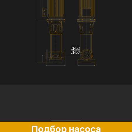
DN50
DN50
Подбор насоса