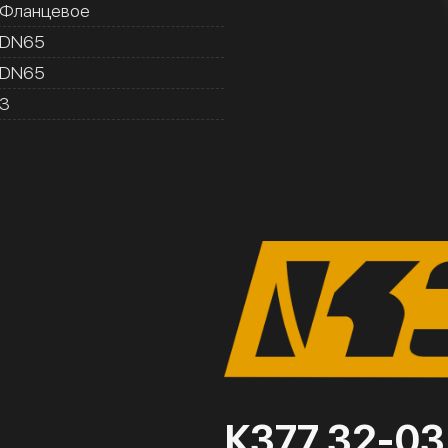
Фланцевое
DN65
DN65
3
К377 32-03