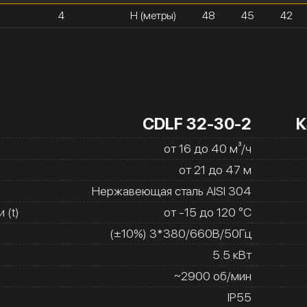
4
H (метры)
48
45
42
CDLF 32-30-2
К
от 16 до 40 м³/ч
от 21 до 47 м
Нержавеющая сталь AISI 304
 (t)
от -15 до 120 °C
(±10%) 3*380/660В/50Гц
5.5 кВт
~2900 об/мин
IP55