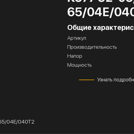
65/04Е/04
Общие характерис
Артикул
Производительность
Напор
Мощность
Узнать подроб
-65/04Е/040Т2