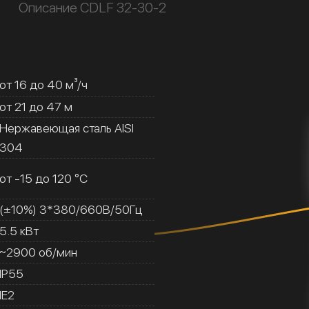
Описание CDLF 32-30-2
от 16 до 40 м³/ч
от 21 до 47 м
Нержавеющая сталь AISI
304
от -15 до 120 °C
(±10%) 3*380/660В/50Гц
5.5 кВт
~2900 об/мин
IP55
IE2