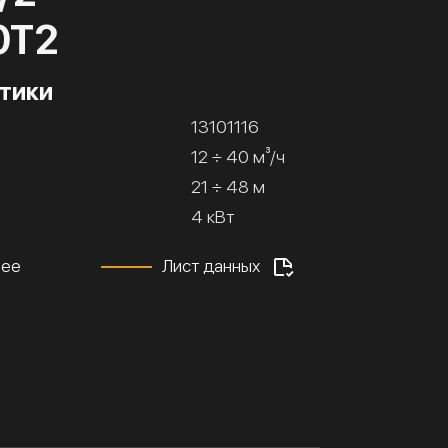
0Т2
тики
13101116
12 ÷ 40 м³/ч
21 ÷ 48 м
4 кВт
нее
Лист данных