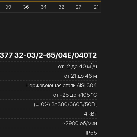
39
36
34
32
27
21
377 32-03/2-65/04Е/040Т2
от 12 до 40 м³/ч
от 21 до 48 м
Нержавеющая сталь AISI 304
от -25 до +105 °C
(±10%) 3*380/660В/50Гц
4 кВт
~2900 об/мин
IP55