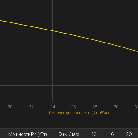
20
22
24
26
28
30
3
Производительность (Q) м³/час
Мощность P
(кВт)
Q (м³/час)
12
16
20
2