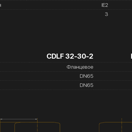
я
IE2
3
CDLF 32-30-2
Фланцевое
DN65
DN65