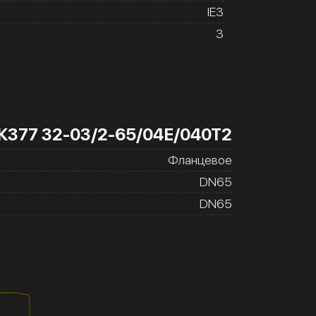
IE3
3
К377 32-03/2-65/04Е/040Т2
Фланцевое
DN65
DN65