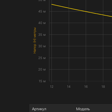
45 м
40 м
Напор (H) метры
35 м
30 м
25 м
20 м
15 м
12
14
16
18
Артикул
Модель