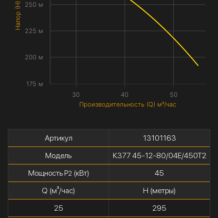
Напор (H) метры
250 м
225 м
200 м
175 м
30
40
50
Производительность (Q) м³/час
Артикул
13101163
Модель
К377 45-12-80/04Е/450Т2
Мощность P
(кВт)
45
2
Q (м³/час)
H (метры)
25
295